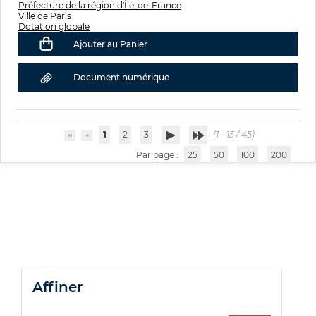
Préfecture de la région d'Île-de-France
Ville de Paris
Dotation globale
Ajouter au Panier
Document numérique
1
2
3
(1 - 15 / 45)
Par page :
25
50
100
200
affiner