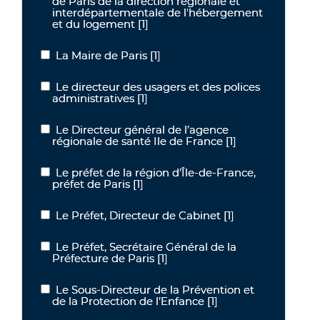
de Paris de la direction régionale et
interdépartementale de l'hébergement
et du logement
[1]
La Maire de Paris
[1]
La Maire de Paris
Le directeur des usagers et des polices
Le directeur des usagers et des polices administratives
administratives
[1]
Le Directeur général de l’agence
Le Directeur général de l’agence régionale de santé Ile de France
régionale de santé Ile de France
[1]
Le préfet de la région d’Île-de-France,
Le préfet de la région d’Île-de-France, préfet de Paris
préfet de Paris
[1]
Le Préfet, Directeur de Cabinet
[1]
Le Préfet, Directeur de Cabinet
Le Préfet, Secrétaire Général de la
Le Préfet, Secrétaire Général de la Préfecture de Paris
Préfecture de Paris
[1]
Le Sous-Directeur de la Prévention et
Le Sous-Directeur de la Prévention et de la Protection de l’Enfanc
de la Protection de l’Enfance
[1]