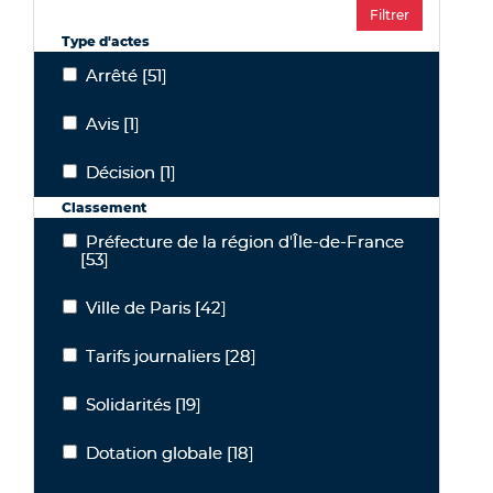
Type d'actes
Arrêté
[51]
Arrêté
Avis
[1]
Avis
Décision
[1]
Décision
Classement
Préfecture de la région d'Île-de-France
Préfecture de la région d'Île-de-France
[53]
Ville de Paris
[42]
Ville de Paris
Tarifs journaliers
[28]
Tarifs journaliers
Solidarités
[19]
Solidarités
Dotation globale
[18]
Dotation globale