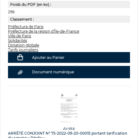
Poids du PDF (en ko) :
296
Classement :
Préfecture de Paris
Préfecture de la région d'Île-de-France
Ville de Paris
Solidarités
Dotation globale
Tarifs journaliers
Ajouter au Panier
Document numérique
Arrêté
ARRÊTÉ CONJOINT N° 75-2022-09-20-00015 portant tarification
du service « Déclic ».