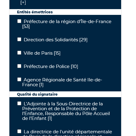
[+]
Entités émettrices
Préfecture de la région d’Île-de-France
Préfecture de la région d’Île-de-France
[53]
Direction des Solidarités
[29]
Direction des Solidarités
Ville de Paris
[15]
Ville de Paris
Préfecture de Police
[10]
Préfecture de Police
Agence Régionale de Santé Ile-de-
Agence Régionale de Santé Ile-de-France
France
[1]
Qualité du signataire
L’Adjointe à la Sous-Directrice de la
L’Adjointe à la Sous-Directrice de la Prévention et de la Protectio
Prévention et de la Protection de
l’Enfance, Responsable du Pôle Accueil
de l’Enfant
[1]
La directrice de l'unité départementale
La directrice de l'unité départementale de Paris de la direction 