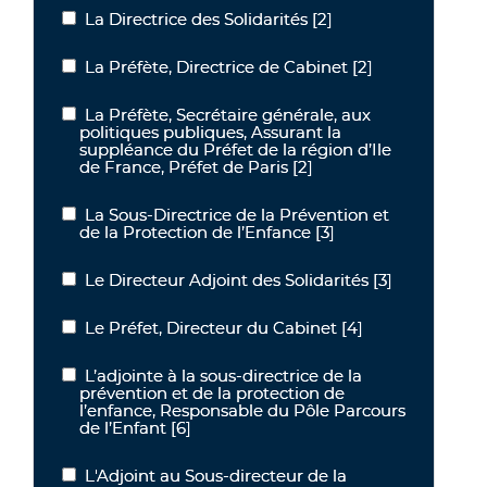
La Directrice des Solidarités
[2]
La Directrice des Solidarités
La Préfète, Directrice de Cabinet
[2]
La Préfète, Directrice de Cabinet
La Préfète, Secrétaire générale, aux
La Préfète, Secrétaire générale, aux politiques publiques, Assurant 
politiques publiques, Assurant la
suppléance du Préfet de la région d’Ile
de France, Préfet de Paris
[2]
La Sous-Directrice de la Prévention et
La Sous-Directrice de la Prévention et de la Protection de l’Enfanc
de la Protection de l’Enfance
[3]
Le Directeur Adjoint des Solidarités
[3]
Le Directeur Adjoint des Solidarités
Le Préfet, Directeur du Cabinet
[4]
Le Préfet, Directeur du Cabinet
L’adjointe à la sous-directrice de la
L’adjointe à la sous-directrice de la prévention et de la protection
prévention et de la protection de
l’enfance, Responsable du Pôle Parcours
de l’Enfant
[6]
L'Adjoint au Sous-directeur de la
L'Adjoint au Sous-directeur de la Prévention et de la Protection de