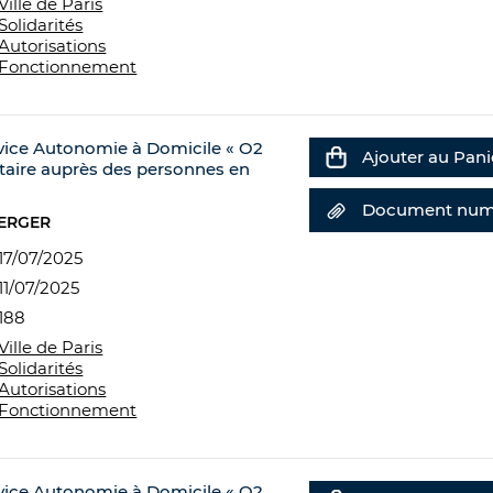
Ville de Paris
Solidarités
Autorisations
Fonctionnement
rvice Autonomie à Domicile « O2
Ajouter au Pani
ataire auprès des personnes en
Document num
BERGER
17/07/2025
11/07/2025
188
Ville de Paris
Solidarités
Autorisations
Fonctionnement
rvice Autonomie à Domicile « O2