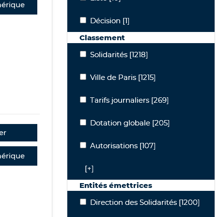
érique
Décision
Décision
[1]
Classement
Solidarités
Solidarités
[1218]
Ville de Paris
Ville de Paris
[1215]
Tarifs journaliers
Tarifs journaliers
[269]
Dotation globale
Dotation globale
[205]
er
Autorisations
Autorisations
[107]
érique
[+]
Entités émettrices
Direction des Solidarités
Direction des Solidarités
[1200]