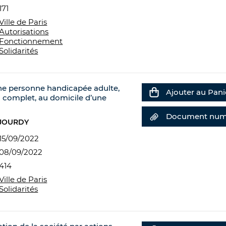
171
Ville de Paris
Autorisations
Fonctionnement
Solidarités
ne personne handicapée adulte,
Ajouter au Pani
 complet, au domicile d’une
Document num
 JOURDY
15/09/2022
08/09/2022
414
Ville de Paris
Solidarités