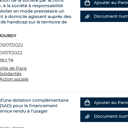
ation de la société par actions
Ajouter au Pani
à la société à responsabilité
loiter en mode prestataire un
Document num
t à domicile agissant auprès des
de handicap sur le territoire de
 JOURDY
05/07/2022
01/07/2022
382,78
Ville de Paris
Solidarités
Action sociale
n d’une dotation complémentaire
Ajouter au Pani
 (SAD) pour le financement
ervice rendu à l’usager
Document num