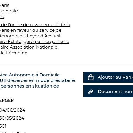
Paris
 globale
és
de l’ordre de reversement de la
 Paris en faveur du service de
tonomie du Foyer d’Accueil
re Éclaté, géré par l’organisme
aire Association Nationale
ide Féminine.
rvice Autonomie à Domicile
Ajouter au Pani
 d’exercer en mode prestataire
 personnes en situation de
Document num
BERGER
04/06/2024
30/05/2024
501