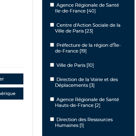
Agence Régionale de Santé Ile-de-Fr
Agence Régionale de Santé
Ile-de-France
[40]
Centre d'Action Sociale de la Ville de P
Centre d'Action Sociale de la
Ville de Paris
[23]
Préfecture de la région d’Île-de-Franc
Préfecture de la région d’Île-
de-France
[19]
Ville de Paris
Ville de Paris
[10]
er
Direction de la Voirie et des Déplace
Direction de la Voirie et des
Déplacements
[3]
érique
Agence Régionale de Santé Hauts-de
Agence Régionale de Santé
Hauts-de-France
[2]
Direction des Ressources Humaines
Direction des Ressources
Humaines
[1]