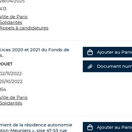
28/04/2025
413
Ville de Paris
Solidarités
Appels à candidatures
cices 2020 et 2021 du Fonds de
Ajouter au Pani
s.
ROUET
Document num
02/11/2022
25/10/2022
154
Ville de Paris
Solidarités
nement de la résidence autonomie
Ajouter au Pani
on-Meuniers », sise 47-53 rue