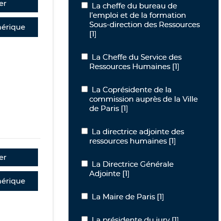
er
La cheffe du bureau de l’emploi et de
La cheffe du bureau de
l’emploi et de la formation
Sous-direction des Ressources
érique
[1]
La Cheffe du Service des Ressources
La Cheffe du Service des
Ressources Humaines
[1]
La Coprésidente de la commission aupr
La Coprésidente de la
commission auprès de la Ville
de Paris
[1]
La directrice adjointe des ressources
La directrice adjointe des
ressources humaines
[1]
er
La Directrice Générale Adjointe
La Directrice Générale
Adjointe
[1]
érique
La Maire de Paris
La Maire de Paris
[1]
La présidente du jury
La présidente du jury
[1]