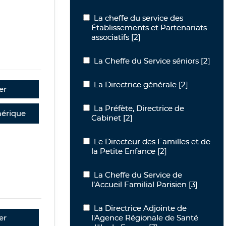
La cheffe du service des Établissement
La cheffe du service des
Établissements et Partenariats
associatifs
[2]
La Cheffe du Service séniors
La Cheffe du Service séniors
[2]
La Directrice générale
La Directrice générale
[2]
er
La Préfète, Directrice de Cabinet
La Préfète, Directrice de
érique
Cabinet
[2]
Le Directeur des Familles et de la Pet
Le Directeur des Familles et de
la Petite Enfance
[2]
La Cheffe du Service de l’Accueil Famil
La Cheffe du Service de
l’Accueil Familial Parisien
[3]
La Directrice Adjointe de l'Agence Rég
La Directrice Adjointe de
l'Agence Régionale de Santé
er