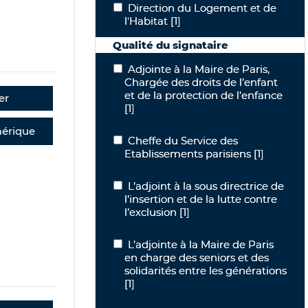
Direction du Logement et de l'Habitat
Direction du Logement et de
l'Habitat
[1]
Qualité du signataire
Adjointe à la Maire de Paris, Chargée d
Adjointe à la Maire de Paris,
Chargée des droits de l’enfant
et de la protection de l’enfance
er
[1]
érique
Cheffe du Service des Etablissements 
Cheffe du Service des
Etablissements parisiens
[1]
L’adjoint à la sous directrice de l’inser
L’adjoint à la sous directrice de
l’insertion et de la lutte contre
l’exclusion
[1]
L’adjointe à la Maire de Paris en charg
L’adjointe à la Maire de Paris
en charge des seniors et des
solidarités entre les générations
[1]