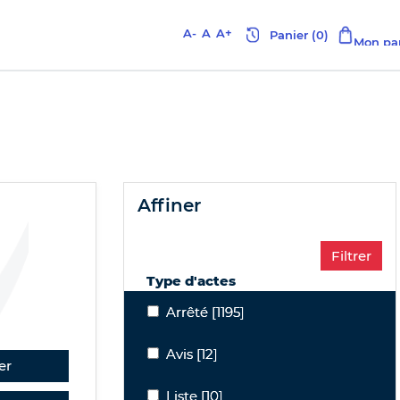
A-
A
A+
affiner
Type d'actes
Arrêté
Arrêté
[1195]
Avis
Avis
[12]
er
Liste
Liste
[10]