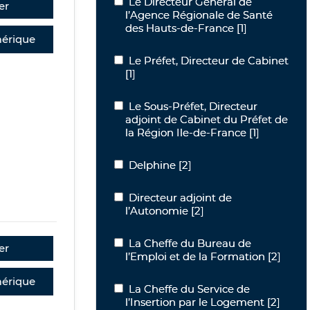
Le Directeur Général de l’Agence Rég
Le Directeur Général de
er
l’Agence Régionale de Santé
des Hauts-de-France
[1]
érique
Le Préfet, Directeur de Cabinet
Le Préfet, Directeur de Cabinet
[1]
Le Sous-Préfet, Directeur adjoint de C
Le Sous-Préfet, Directeur
adjoint de Cabinet du Préfet de
la Région Ile-de-France
[1]
Delphine
Delphine
[2]
Directeur adjoint de l’Autonomie
Directeur adjoint de
l’Autonomie
[2]
La Cheffe du Bureau de l’Emploi et de
La Cheffe du Bureau de
er
l’Emploi et de la Formation
[2]
érique
La Cheffe du Service de l’Insertion pa
La Cheffe du Service de
l’Insertion par le Logement
[2]