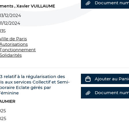
Document num
cements
Xavier VUILLAUME
13/12/2024
11/12/2024
135
Ville de Paris
Autorisations
Fonctionnement
Solidarités
 relatif à la régularisation des
Ajouter au Pani
is aux services Collectif et Semi-
oraire Eclate gérés par
Document num
 Féminine
SAUMIER
025
025