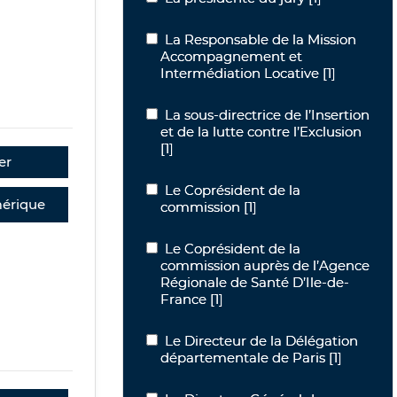
La Responsable de la Mission Accomp
La Responsable de la Mission
Accompagnement et
Intermédiation Locative
[1]
La sous-directrice de l’Insertion et de l
La sous-directrice de l’Insertion
et de la lutte contre l’Exclusion
[1]
er
Le Coprésident de la commission
Le Coprésident de la
érique
commission
[1]
Le Coprésident de la commission aupr
Le Coprésident de la
commission auprès de l’Agence
Régionale de Santé D’Ile-de-
France
[1]
Le Directeur de la Délégation départ
Le Directeur de la Délégation
départementale de Paris
[1]