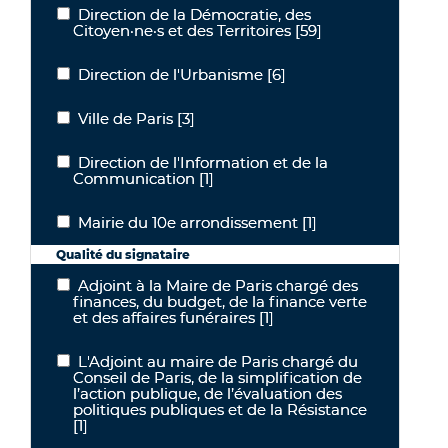
Direction de la Démocratie, des
Direction de la Démocratie, des Citoyen·ne·s et des Territoires
Citoyen·ne·s et des Territoires
[59]
Direction de l'Urbanisme
[6]
Direction de l'Urbanisme
Ville de Paris
[3]
Ville de Paris
Direction de l'Information et de la
Direction de l'Information et de la Communication
Communication
[1]
Mairie du 10e arrondissement
[1]
Mairie du 10e arrondissement
Qualité du signataire
Adjoint à la Maire de Paris chargé des
Adjoint à la Maire de Paris chargé des finances, du budget, de la fi
finances, du budget, de la finance verte
et des affaires funéraires
[1]
L'Adjoint au maire de Paris chargé du
L'Adjoint au maire de Paris chargé du Conseil de Paris, de la simpli
Conseil de Paris, de la simplification de
l’action publique, de l’évaluation des
politiques publiques et de la Résistance
[1]