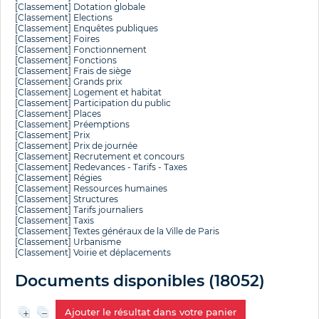
[Classement]
Dotation globale
[Classement]
Elections
[Classement]
Enquêtes publiques
[Classement]
Foires
[Classement]
Fonctionnement
[Classement]
Fonctions
[Classement]
Frais de siège
[Classement]
Grands prix
[Classement]
Logement et habitat
[Classement]
Participation du public
[Classement]
Places
[Classement]
Préemptions
[Classement]
Prix
[Classement]
Prix de journée
[Classement]
Recrutement et concours
[Classement]
Redevances - Tarifs - Taxes
[Classement]
Régies
[Classement]
Ressources humaines
[Classement]
Structures
[Classement]
Tarifs journaliers
[Classement]
Taxis
[Classement]
Textes généraux de la Ville de Paris
[Classement]
Urbanisme
[Classement]
Voirie et déplacements
Documents disponibles (
18052
)
Ajouter le résultat dans votre panier