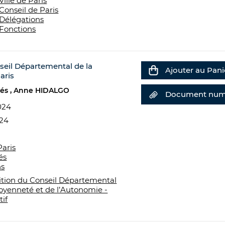
Ville de Paris
Conseil de Paris
Délégations
Fonctions
seil Départemental de la
Ajouter au Pani
aris
tés
Anne HIDALGO
Document num
024
024
Paris
és
ns
tion du Conseil Départemental
toyenneté et de l’Autonomie -
tif