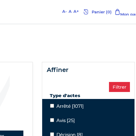
A-
A
A+
affiner
Type d'actes
Arrêté
Arrêté
[1071]
Avis
Avis
[25]
Décision
Décision
[8]
er