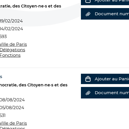
atie, des Citoyen·ne·s et des
Document num
19/02/2024
14/02/2024
593
Ville de Paris
Délégations
Fonctions
is
Ajouter au Pani
ocratie, des Citoyen·ne·s et des
Document num
08/08/2024
05/08/2024
531
Ville de Paris
Délégations