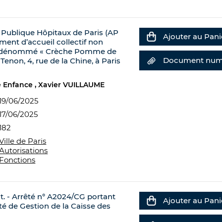
e Publique Hôpitaux de Paris (AP
Ajouter au Pani
ement d’accueil collectif non
ve, dénommé « Crèche Pomme de
Document num
 Tenon, 4, rue de la Chine, à Paris
te Enfance
Xavier VUILLAUME
19/06/2025
17/06/2025
182
Ville de Paris
Autorisations
Fonctions
. - Arrêté n° A2024/CG portant
Ajouter au Pani
 de Gestion de la Caisse des