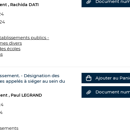
Document num
ment
Rachida DATI
24
024
tablissements publics -
mes divers
des écoles
ns
issement. - Désignation des
Ajouter au Pani
es appelés à siéger au sein du
Document num
ment
Paul LEGRAND
24
24
ssements