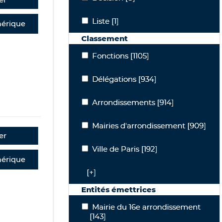
Liste
Liste
[1]
érique
Classement
Fonctions
Fonctions
[1105]
Délégations
Délégations
[934]
Arrondissements
Arrondissements
[914]
Mairies d'arrondissement
Mairies d'arrondissement
[909]
er
Ville de Paris
Ville de Paris
[192]
érique
[+]
Entités émettrices
Mairie du 16e arrondissement
Mairie du 16e arrondissement
[143]