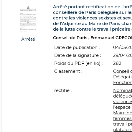
Arrêté portant rectification de l’a
conseillère de Paris déléguée sur les
contre les violences sexistes et sex
de l’Adjointe au Maire de Paris ch
de la lutte contre le travail précai
Conseil de Paris
Emmanuel GREGO
Arrêté
Date de publication :
04/05/2
Date de la signature :
29/04/2
Poids du PDF (en ko) :
282
Classement :
Conseil 
Délégat
Fonctio
rectifie :
Nominati
déléguée
violence
l’espace
Maire de
femmes-h
travail 
platefor