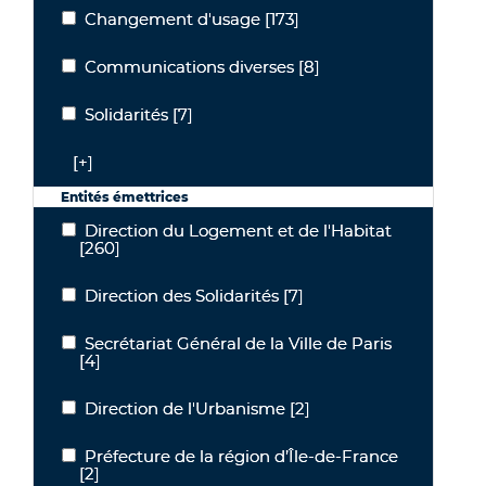
Changement d'usage
[173]
Changement d'usage
Communications diverses
[8]
Communications diverses
Solidarités
[7]
Solidarités
[+]
Entités émettrices
Direction du Logement et de l'Habitat
Direction du Logement et de l'Habitat
[260]
Direction des Solidarités
[7]
Direction des Solidarités
Secrétariat Général de la Ville de Paris
Secrétariat Général de la Ville de Paris
[4]
Direction de l'Urbanisme
[2]
Direction de l'Urbanisme
Préfecture de la région d’Île-de-France
Préfecture de la région d’Île-de-France
[2]