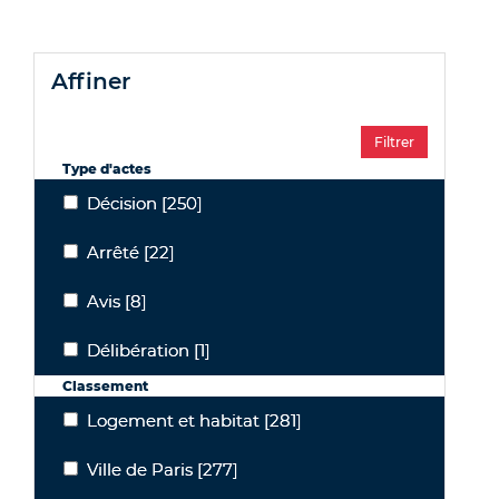
affiner
Type d'actes
Décision
[250]
Décision
Arrêté
[22]
Arrêté
Avis
[8]
Avis
Délibération
[1]
Délibération
Classement
Logement et habitat
[281]
Logement et habitat
Ville de Paris
[277]
Ville de Paris