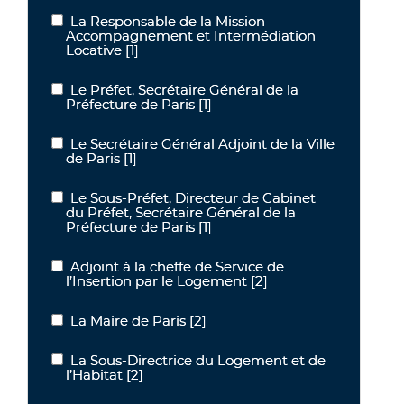
La Responsable de la Mission
La Responsable de la Mission Accompagnement et Intermédiation
Accompagnement et Intermédiation
Locative
[1]
Le Préfet, Secrétaire Général de la
Le Préfet, Secrétaire Général de la Préfecture de Paris
Préfecture de Paris
[1]
Le Secrétaire Général Adjoint de la Ville
Le Secrétaire Général Adjoint de la Ville de Paris
de Paris
[1]
Le Sous-Préfet, Directeur de Cabinet
Le Sous-Préfet, Directeur de Cabinet du Préfet, Secrétaire Général
du Préfet, Secrétaire Général de la
Préfecture de Paris
[1]
Adjoint à la cheffe de Service de
Adjoint à la cheffe de Service de l’Insertion par le Logement
l’Insertion par le Logement
[2]
La Maire de Paris
[2]
La Maire de Paris
La Sous-Directrice du Logement et de
La Sous-Directrice du Logement et de l’Habitat
l’Habitat
[2]