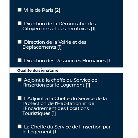
Ville de Paris
[2]
Ville de Paris
Direction de la Démocratie, des
Direction de la Démocratie, des Citoyen·ne·s et des Territoires
Citoyen·ne·s et des Territoires
[1]
Direction de la Voirie et des
Direction de la Voirie et des Déplacements
Déplacements
[1]
Direction des Ressources Humaines
[1]
Direction des Ressources Humaines
Qualité du signataire
Adjoint à la cheffe du Service de
Adjoint à la cheffe du Service de l’Insertion par le Logement
l’Insertion par le Logement
[1]
L’Adjoint à la Cheffe du Service de la
L’Adjoint à la Cheffe du Service de la Protection de l’Habitation e
Protection de l’Habitation et de
l’Encadrement des Locations
Touristiques
[1]
La Cheffe du Service de l’Insertion par
La Cheffe du Service de l’Insertion par le Logement
le Logement
[1]