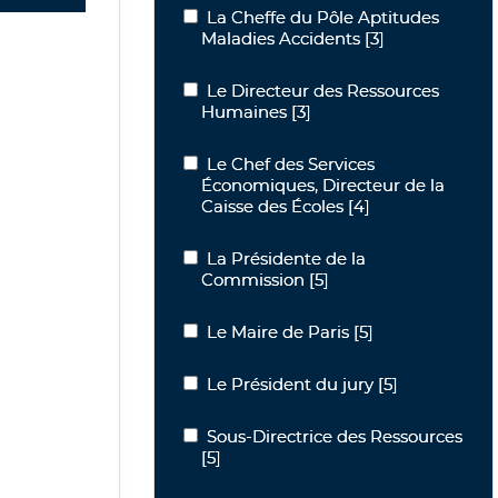
La Cheffe du Pôle Aptitudes Maladies
La Cheffe du Pôle Aptitudes
Maladies Accidents
[3]
Le Directeur des Ressources Humaine
Le Directeur des Ressources
Humaines
[3]
Le Chef des Services Économiques, Dir
Le Chef des Services
Économiques, Directeur de la
Caisse des Écoles
[4]
La Présidente de la Commission
La Présidente de la
Commission
[5]
Le Maire de Paris
Le Maire de Paris
[5]
Le Président du jury
Le Président du jury
[5]
Sous-Directrice des Ressources
Sous-Directrice des Ressources
[5]