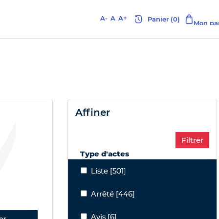
A-
A
A+
affiner
Type d'actes
Liste
Liste
[501]
Arrêté
Arrêté
[446]
Avis
Avis
[6]
er