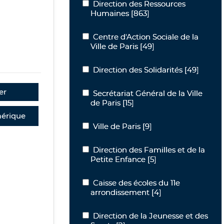
Direction des Ressources Humaines
Direction des Ressources
Humaines
[863]
Centre d'Action Sociale de la Ville de P
Centre d'Action Sociale de la
Ville de Paris
[49]
Direction des Solidarités
Direction des Solidarités
[49]
er
Secrétariat Général de la Ville de Paris
Secrétariat Général de la Ville
de Paris
[15]
érique
Ville de Paris
Ville de Paris
[9]
Direction des Familles et de la Petite
Direction des Familles et de la
Petite Enfance
[5]
Caisse des écoles du 11e arrondisseme
Caisse des écoles du 11e
arrondissement
[4]
Direction de la Jeunesse et des Sports
Direction de la Jeunesse et des