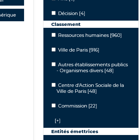
Décision
Décision
[4]
érique
Classement
Ressources humaines
Ressources humaines
[960]
Ville de Paris
Ville de Paris
[916]
Autres établissements publics - Orga
Autres établissements publics
- Organismes divers
[48]
Centre d'Action Sociale de la Ville de P
Centre d'Action Sociale de la
Ville de Paris
[48]
Commission
Commission
[22]
[+]
Entités émettrices