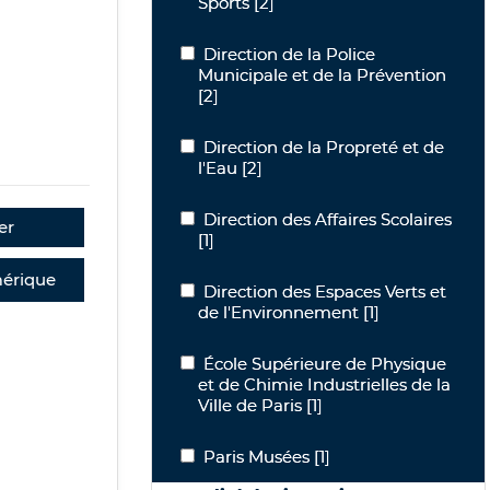
Sports
[2]
Direction de la Police Municipale et d
Direction de la Police
Municipale et de la Prévention
[2]
Direction de la Propreté et de l'Eau
Direction de la Propreté et de
l'Eau
[2]
Direction des Affaires Scolaires
Direction des Affaires Scolaires
er
[1]
érique
Direction des Espaces Verts et de l'E
Direction des Espaces Verts et
de l'Environnement
[1]
École Supérieure de Physique et de Chi
École Supérieure de Physique
et de Chimie Industrielles de la
Ville de Paris
[1]
Paris Musées
Paris Musées
[1]