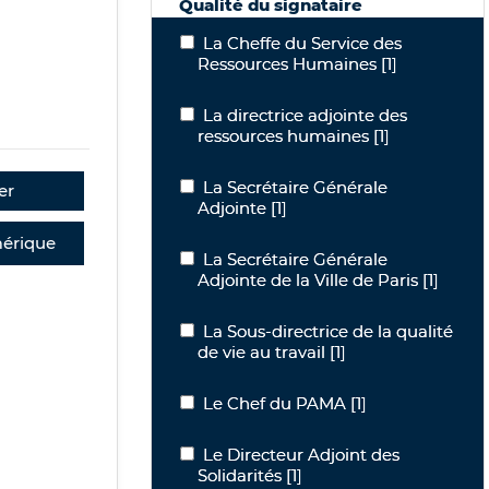
Qualité du signataire
La Cheffe du Service des Ressources
La Cheffe du Service des
Ressources Humaines
[1]
La directrice adjointe des ressources
La directrice adjointe des
ressources humaines
[1]
La Secrétaire Générale Adjointe
La Secrétaire Générale
er
Adjointe
[1]
érique
La Secrétaire Générale Adjointe de la V
La Secrétaire Générale
Adjointe de la Ville de Paris
[1]
La Sous-directrice de la qualité de vie 
La Sous-directrice de la qualité
de vie au travail
[1]
Le Chef du PAMA
Le Chef du PAMA
[1]
Le Directeur Adjoint des Solidarités
Le Directeur Adjoint des
Solidarités
[1]