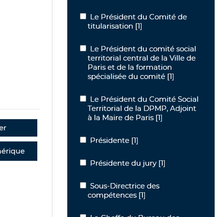
Le Président du Comité de titularisat
Le Président du Comité de
titularisation
[1]
Le Président du comité social territori
Le Président du comité social
territorial central de la Ville de
Paris et de la formation
spécialisée du comité
[1]
Le Président du Comité Social Territor
Le Président du Comité Social
Territorial de la DPMP, Adjoint
à la Maire de Paris
[1]
er
Présidente
Présidente
[1]
érique
Présidente du jury
Présidente du jury
[1]
Sous-Directrice des compétences
Sous-Directrice des
compétences
[1]