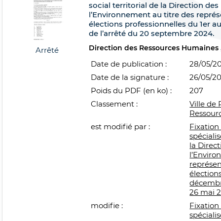
social territorial de la Direction de
l’Environnement au titre des repré
élections professionnelles du 1er a
de l’arrêté du 20 septembre 2024.
Direction des Ressources Humaines
Arrêté
Date de publication :
28/05/2
Date de la signature :
26/05/2
Poids du PDF (en ko) :
207
Classement :
Ville de 
Ressour
est modifié par :
Fixation
spécialis
la Direc
l’Enviro
représen
élection
décembre
26 mai 
modifie :
Fixation
spécialis