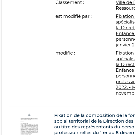
Classement :
Ville de 
Ressour
est modifié par :
Fixation
spécialis
la Direc
Enfance 
personne
janvier 
modifie :
Fixation
spécialis
la Direc
Enfance 
personne
professi
2022. - 
novembr
Fixation de la composition de la f
social territorial de la Direction de
au titre des représentants du perso
professionnelles du 1 er au 8 décemb