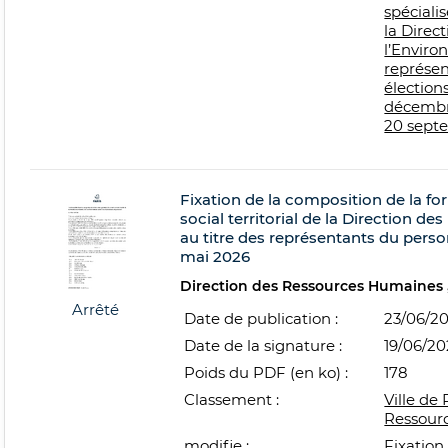
spécialis
la Direc
l’Enviro
représen
élection
décembre
20 sept
Fixation de la composition de la f
social territorial de la Direction de
au titre des représentants du person
mai 2026
Direction des Ressources Humaines
Arrêté
Date de publication :
23/06/2
Date de la signature :
19/06/2
Poids du PDF (en ko) :
178
Classement :
Ville de 
Ressour
modifie :
Fixation