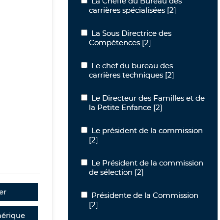
La Cheffe du Bureau des carrières spé
La Cheffe du Bureau des
carrières spécialisées
[2]
La Sous Directrice des Compétences
La Sous Directrice des
Compétences
[2]
Le chef du bureau des carrières techn
Le chef du bureau des
carrières techniques
[2]
Le Directeur des Familles et de la Pet
Le Directeur des Familles et de
la Petite Enfance
[2]
Le président de la commission
Le président de la commission
[2]
Le Président de la commission de séle
Le Président de la commission
de sélection
[2]
er
Présidente de la Commission
Présidente de la Commission
[2]
érique