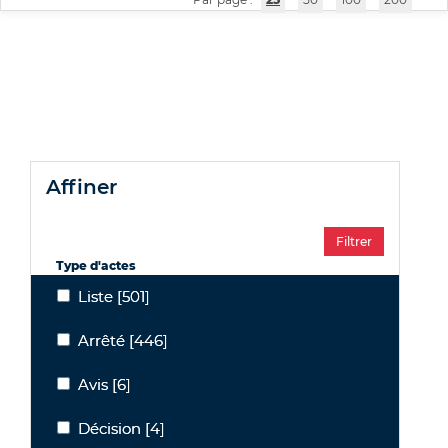
affiner
Type d'actes
Liste
[501]
Liste
Arrêté
[446]
Arrêté
Avis
[6]
Avis
Décision
[4]
Décision