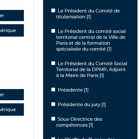
Le Président du Comité de titularisat
Le Président du Comité de
er
titularisation
[1]
érique
Le Président du comité social territori
Le Président du comité social
territorial central de la Ville de
Paris et de la formation
spécialisée du comité
[1]
Le Président du Comité Social Territor
Le Président du Comité Social
Territorial de la DPMP, Adjoint
à la Maire de Paris
[1]
Présidente
Présidente
[1]
er
Présidente du jury
Présidente du jury
[1]
érique
Sous-Directrice des compétences
Sous-Directrice des
compétences
[1]