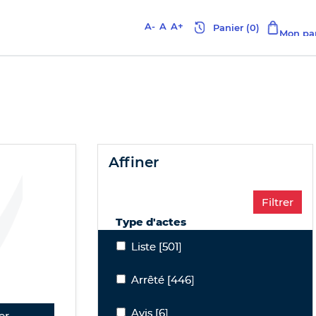
A-
A
A+
affiner
Type d'actes
Liste
Liste
[501]
Arrêté
Arrêté
[446]
Avis
Avis
[6]
er