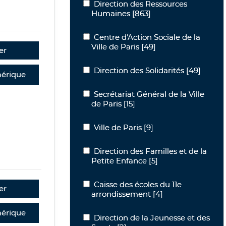
Direction des Ressources Humaines
Direction des Ressources
Humaines
[863]
Centre d'Action Sociale de la Ville de P
Centre d'Action Sociale de la
Ville de Paris
[49]
er
Direction des Solidarités
Direction des Solidarités
[49]
érique
Secrétariat Général de la Ville de Paris
Secrétariat Général de la Ville
de Paris
[15]
Ville de Paris
Ville de Paris
[9]
Direction des Familles et de la Petite
Direction des Familles et de la
Petite Enfance
[5]
Caisse des écoles du 11e arrondisseme
Caisse des écoles du 11e
er
arrondissement
[4]
érique
Direction de la Jeunesse et des Sports
Direction de la Jeunesse et des