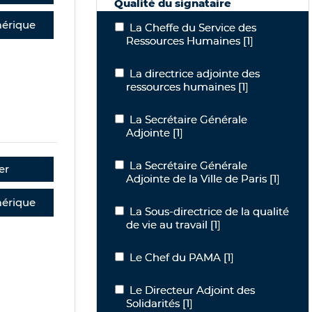
Qualité du signataire
érique
La Cheffe du Service des Ressources
La Cheffe du Service des
Ressources Humaines
[1]
La directrice adjointe des ressources
La directrice adjointe des
ressources humaines
[1]
La Secrétaire Générale Adjointe
La Secrétaire Générale
Adjointe
[1]
La Secrétaire Générale Adjointe de la V
La Secrétaire Générale
er
Adjointe de la Ville de Paris
[1]
érique
La Sous-directrice de la qualité de vie 
La Sous-directrice de la qualité
de vie au travail
[1]
Le Chef du PAMA
Le Chef du PAMA
[1]
Le Directeur Adjoint des Solidarités
Le Directeur Adjoint des
Solidarités
[1]