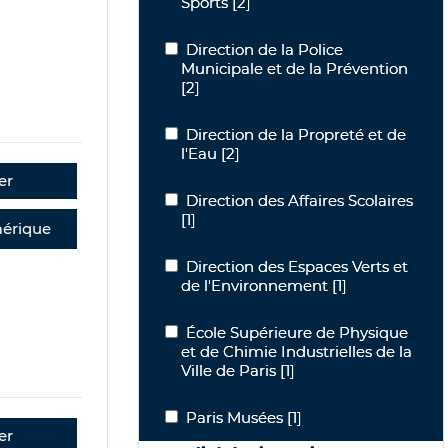
Sports
[2]
Direction de la Police Municipale et d
Direction de la Police
Municipale et de la Prévention
[2]
Direction de la Propreté et de l'Eau
Direction de la Propreté et de
l'Eau
[2]
er
Direction des Affaires Scolaires
Direction des Affaires Scolaires
[1]
érique
Direction des Espaces Verts et de l'E
Direction des Espaces Verts et
de l'Environnement
[1]
École Supérieure de Physique et de Chi
École Supérieure de Physique
et de Chimie Industrielles de la
Ville de Paris
[1]
Paris Musées
Paris Musées
[1]
er