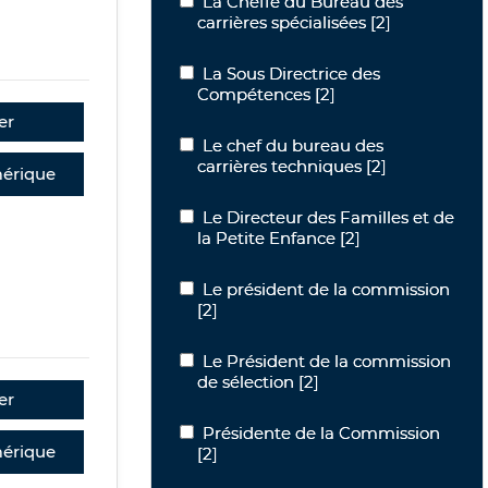
La Cheffe du Bureau des carrières spé
La Cheffe du Bureau des
carrières spécialisées
[2]
La Sous Directrice des Compétences
La Sous Directrice des
Compétences
[2]
er
Le chef du bureau des carrières techn
Le chef du bureau des
carrières techniques
[2]
érique
Le Directeur des Familles et de la Pet
Le Directeur des Familles et de
la Petite Enfance
[2]
Le président de la commission
Le président de la commission
[2]
Le Président de la commission de séle
Le Président de la commission
de sélection
[2]
er
Présidente de la Commission
Présidente de la Commission
érique
[2]