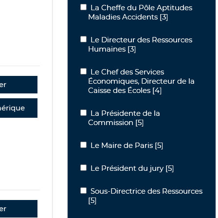
La Cheffe du Pôle Aptitudes Maladies
La Cheffe du Pôle Aptitudes
Maladies Accidents
[3]
Le Directeur des Ressources Humaine
Le Directeur des Ressources
Humaines
[3]
Le Chef des Services Économiques, Dir
Le Chef des Services
Économiques, Directeur de la
er
Caisse des Écoles
[4]
érique
La Présidente de la Commission
La Présidente de la
Commission
[5]
Le Maire de Paris
Le Maire de Paris
[5]
Le Président du jury
Le Président du jury
[5]
Sous-Directrice des Ressources
Sous-Directrice des Ressources
[5]
er