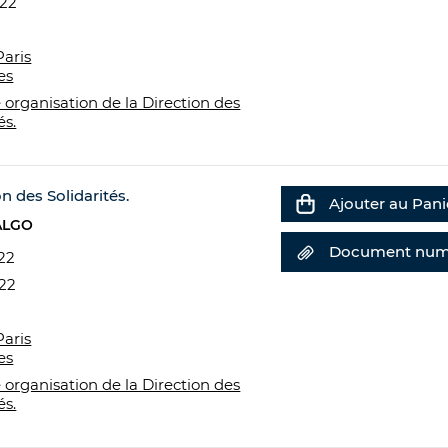
022
Paris
es
 organisation de la Direction des
és.
n des Solidarités.
Ajouter au Pani
ALGO
Document num
22
022
Paris
es
 organisation de la Direction des
és.