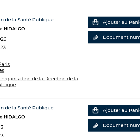
on de la Santé Publique
Ajouter au Pani
e HIDALGO
Document num
023
023
Paris
es
 organisation de la Direction de la
ublique
on de la Santé Publique
Ajouter au Pani
e HIDALGO
Document num
23
23