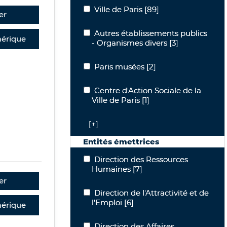
Ville de Paris
Ville de Paris
[89]
er
Autres établissements publics - Orga
Autres établissements publics
érique
- Organismes divers
[3]
Paris musées
Paris musées
[2]
Centre d'Action Sociale de la Ville de P
Centre d'Action Sociale de la
Ville de Paris
[1]
[+]
Entités émettrices
Direction des Ressources Humaines
Direction des Ressources
Humaines
[7]
er
Direction de l'Attractivité et de l'Empl
Direction de l'Attractivité et de
l'Emploi
[6]
érique
Direction des Affaires Culturelles
Direction des Affaires