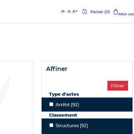
A-
A
A+
affiner
Type d'actes
Arrêté
Arrêté
[92]
Classement
Structures
Structures
[92]