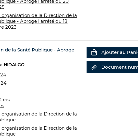
blique - Abroge l'arrêté du 20
25
 organisation de la Direction de la
blique - Abroge l'arrêté du 18
e 2023
on de la Santé Publique - Abroge
Ajouter au Pani
e HIDALGO
Document num
024
024
Paris
es
 organisation de la Direction de la
ublique
 organisation de la Direction de la
ublique