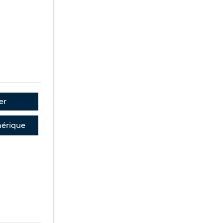
er
érique