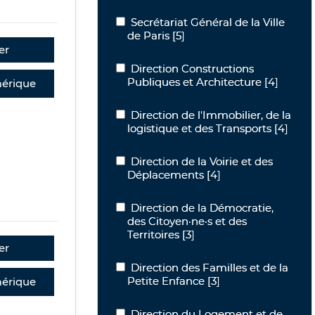
Secrétariat Général de la Ville de Paris
Secrétariat Général de la Ville
de Paris
[5]
er
Direction Constructions Publiques et 
Direction Constructions
Publiques et Architecture
[4]
érique
Direction de l'Immobilier, de la logist
Direction de l'Immobilier, de la
logistique et des Transports
[4]
Direction de la Voirie et des Déplace
Direction de la Voirie et des
Déplacements
[4]
Direction de la Démocratie, des Citoyen
Direction de la Démocratie,
des Citoyen·ne·s et des
Territoires
[3]
er
Direction des Familles et de la Petite
Direction des Familles et de la
Petite Enfance
[3]
érique
Direction du Logement et de l'Habitat
Direction du Logement et de