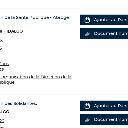
on de la Santé Publique - Abroge
Ajouter au Pani
e HIDALGO
Document num
25
5
Paris
es
 organisation de la Direction de la
ublique
n des Solidarités.
Ajouter au Pani
ALGO
Document num
022