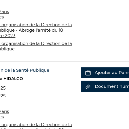
Paris
es
 organisation de la Direction de la
blique - Abroge l'arrêté du 18
e 2023
 organisation de la Direction de la
ublique
on de la Santé Publique
Ajouter au Pani
e HIDALGO
Document num
025
025
Paris
es
 organisation de la Direction de la