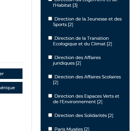
l'Habitat
[3]
Direction de la Jeunesse et des Sports
Direction de la Jeunesse et des
Sports
[2]
Direction de la Transition Ecologique 
Direction de la Transition
Ecologique et du Climat
[2]
Direction des Affaires juridiques
Direction des Affaires
juridiques
[2]
er
Direction des Affaires Scolaires
Direction des Affaires Scolaires
[2]
érique
Direction des Espaces Verts et de l'E
Direction des Espaces Verts et
de l'Environnement
[2]
Direction des Solidarités
Direction des Solidarités
[2]
Paris Musées
Paris Musées
[2]