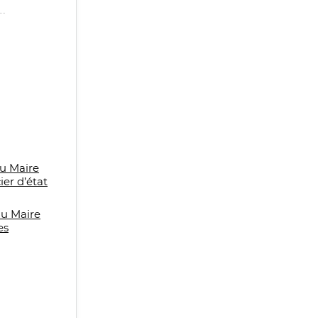
du Maire
ier d’état
du Maire
es