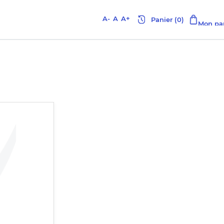
A-
A
A+