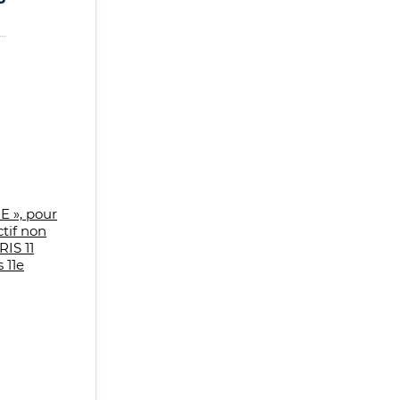
E », pour
tif non
IS 11
 11e