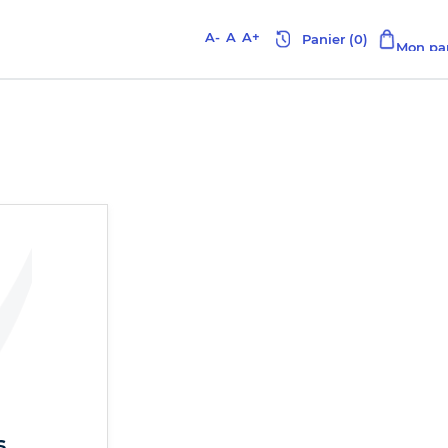
A-
A
A+
s