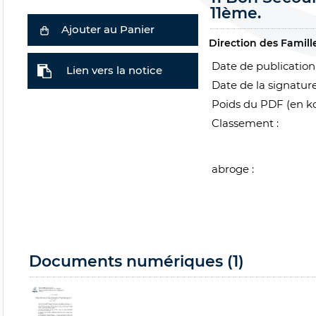
11ème.
Ajouter au Panier
Direction des Famill
Date de publication 
Lien vers la notice
Date de la signature
Poids du PDF (en ko
Classement :
abroge :
Documents numériques (1)