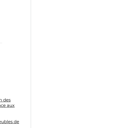
n des
nce aux
eubles de