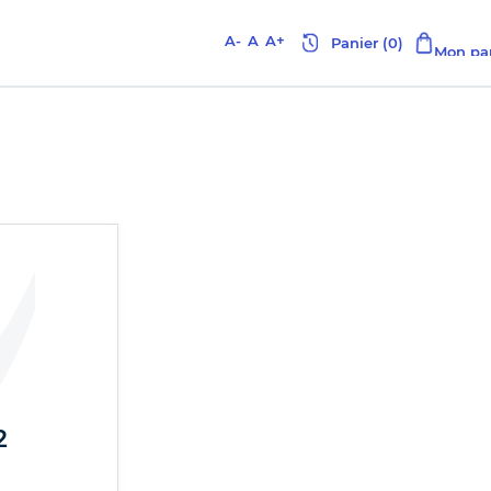
A-
A
A+
2