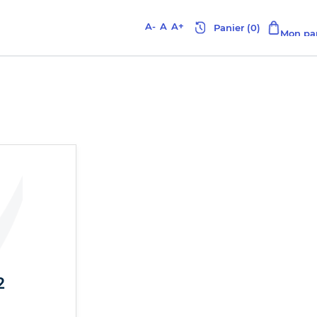
A-
A
A+
2