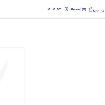
A-
A
A+