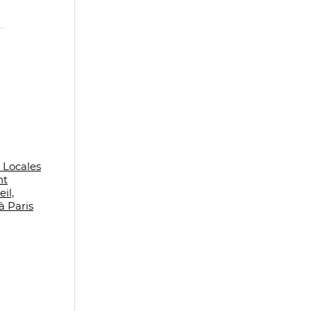
s Locales
nt
il,
à Paris