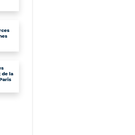
rces
nes
es
 de la
 Paris