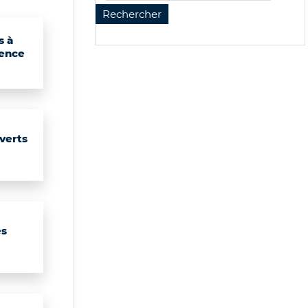
s à
ence
verts
es