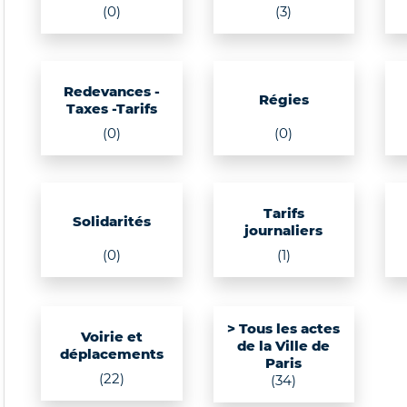
(0)
(3)
Redevances -
Régies
Taxes -Tarifs
(0)
(0)
Tarifs
Solidarités
journaliers
(0)
(1)
> Tous les actes
Voirie et
de la Ville de
déplacements
Paris
(22)
(34)