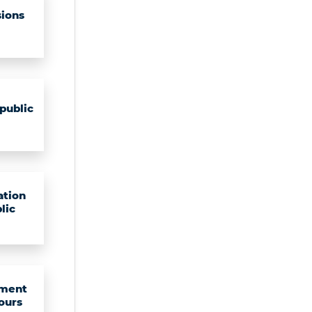
ions
public
ation
lic
ment
ours