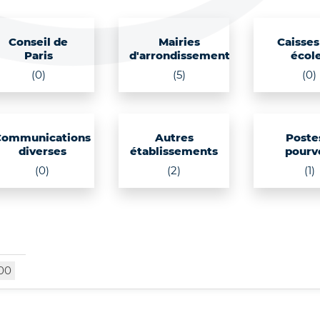
Conseil de
Mairies
Caisses
Paris
d'arrondissement
écol
(0)
(5)
(0)
Communications
Autres
Poste
diverses
établissements
pourv
(0)
(2)
(1)
00