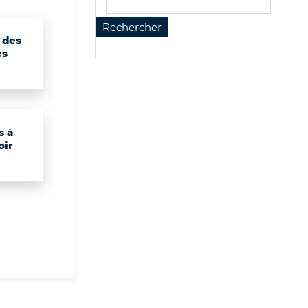
 des
es
s à
oir