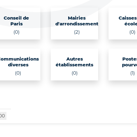
Conseil de
Mairies
Caisses
Paris
d'arrondissement
écol
(0)
(2)
(0)
Communications
Autres
Poste
diverses
établissements
pourv
(0)
(0)
(1)
00