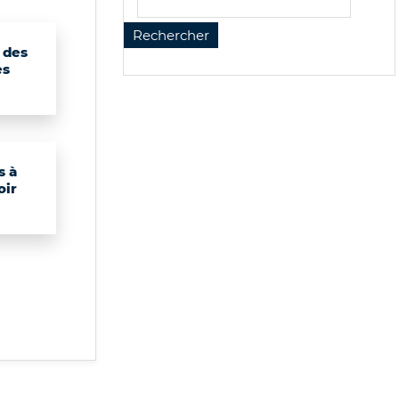
 des
es
s à
oir