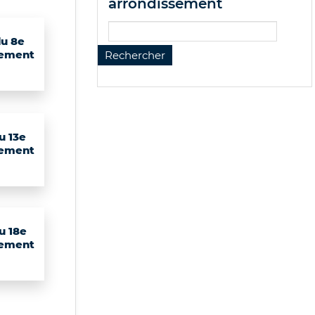
arrondissement
du 8e
sement
u 13e
sement
u 18e
sement