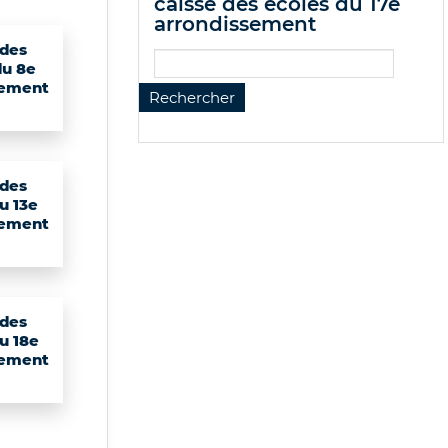
caisse des écoles du 17e
arrondissement
 des
du 8e
sement
 des
u 13e
sement
 des
u 18e
sement