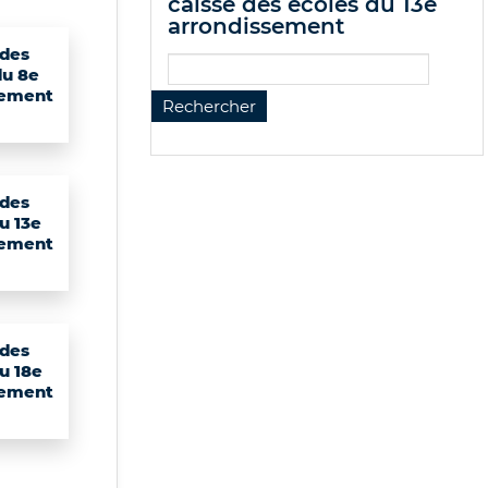
caisse des écoles du 13e
arrondissement
 des
du 8e
sement
 des
u 13e
sement
 des
u 18e
sement