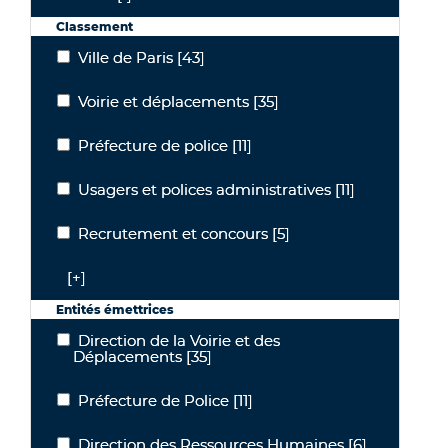
Classement
Ville de Paris
[43]
Ville de Paris
Voirie et déplacements
[35]
Voirie et déplacements
Préfecture de police
[11]
Préfecture de police
Usagers et polices administratives
[11]
Usagers et polices administratives
Recrutement et concours
[5]
Recrutement et concours
[+]
Entités émettrices
Direction de la Voirie et des
Direction de la Voirie et des Déplacements
Déplacements
[35]
Préfecture de Police
[11]
Préfecture de Police
Direction des Ressources Humaines
[6]
Direction des Ressources Humaines