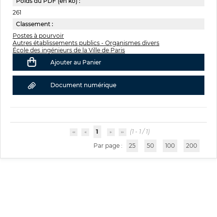
Poids du PDF (en ko) :
261
Classement :
Postes à pourvoir
Autres établissements publics - Organismes divers
École des ingénieurs de la Ville de Paris
Ajouter au Panier
Document numérique
1
(1 - 1 / 1)
Par page :
25
50
100
200