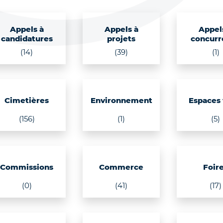
Appels à
Appels à
Appel
candidatures
projets
concurr
(14)
(39)
(1)
Cimetières
Environnement
Espaces 
(156)
(1)
(5)
Commissions
Commerce
Foir
(0)
(41)
(17)