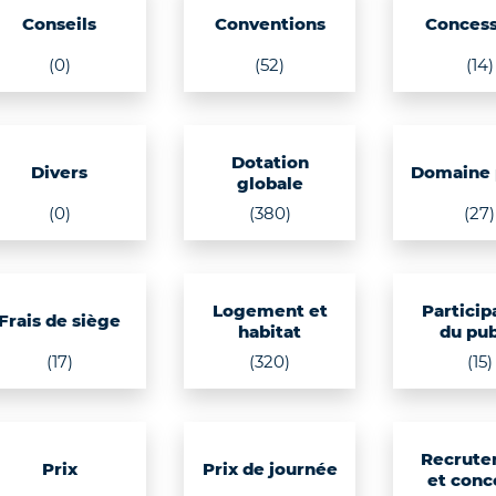
Conseils
Conventions
Concess
(0)
(52)
(14)
Dotation
Divers
Domaine 
globale
(0)
(380)
(27)
Logement et
Particip
Frais de siège
habitat
du pub
(17)
(320)
(15)
Recrute
Prix
Prix de journée
et conc