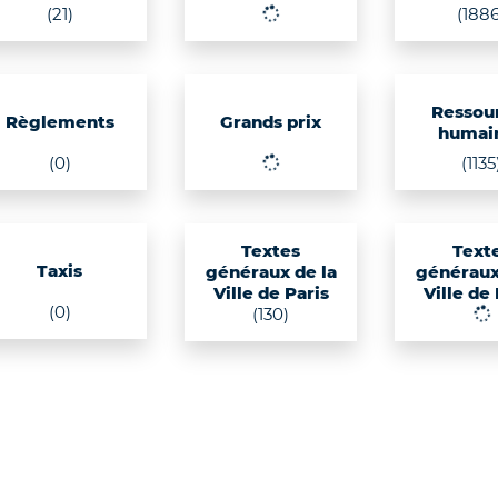
(21)
(1886
Ressou
Règlements
Grands prix
humai
(0)
(1135
Textes
Text
Taxis
généraux de la
généraux
Ville de Paris
Ville de
(0)
(130)