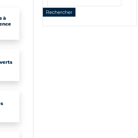
s à
ence
verts
es