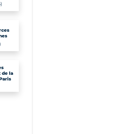
)
rces
nes
)
es
 de la
 Paris