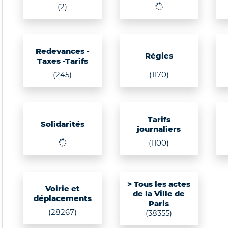
(2)
Redevances -
Régies
Taxes -Tarifs
(245)
(1170)
Tarifs
Solidarités
journaliers
(1516)
(1100)
> Tous les actes
Voirie et
de la Ville de
déplacements
Paris
(28267)
(38355)