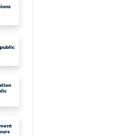
ions
public
ation
lic
ment
ours