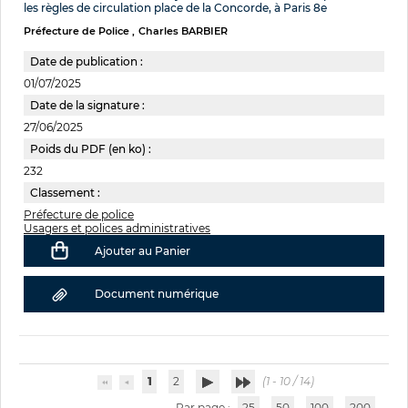
les règles de circulation place de la Concorde, à Paris 8e
Préfecture de Police
Charles BARBIER
Date de publication :
01/07/2025
Date de la signature :
27/06/2025
Poids du PDF (en ko) :
232
Classement :
Préfecture de police
Usagers et polices administratives
Ajouter au Panier
Document numérique
1
2
(1 - 10 / 14)
Par page :
25
50
100
200