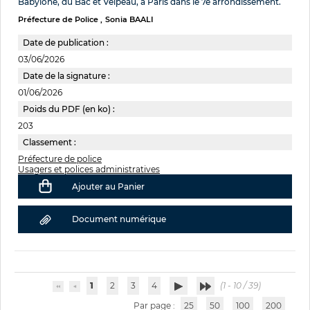
Babylone, du Bac et Velpeau, à Paris dans le 7e arrondissement.
Préfecture de Police
Sonia BAALI
Date de publication :
03/06/2026
Date de la signature :
01/06/2026
Poids du PDF (en ko) :
203
Classement :
Préfecture de police
Usagers et polices administratives
Ajouter au Panier
Document numérique
1
2
3
4
(1 - 10 / 39)
Par page :
25
50
100
200