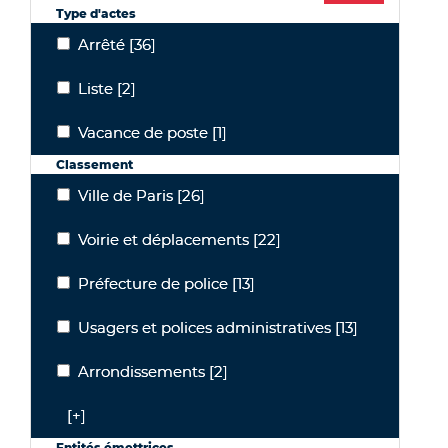
Type d'actes
Arrêté
[36]
Arrêté
Liste
[2]
Liste
Vacance de poste
[1]
Vacance de poste
Classement
Ville de Paris
[26]
Ville de Paris
Voirie et déplacements
[22]
Voirie et déplacements
Préfecture de police
[13]
Préfecture de police
Usagers et polices administratives
[13]
Usagers et polices administratives
Arrondissements
[2]
Arrondissements
[+]
Entités émettrices