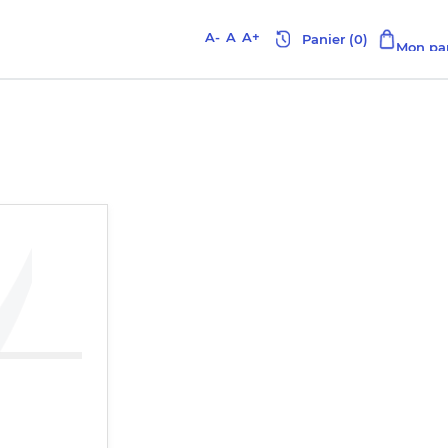
A-
A
A+