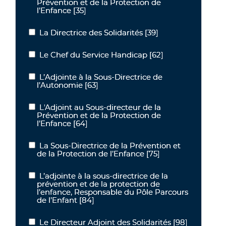
Prévention et de la Protection de
l’Enfance
[35]
La Directrice des Solidarités
[39]
La Directrice des Solidarités
Le Chef du Service Handicap
[62]
Le Chef du Service Handicap
L’Adjointe à la Sous-Directrice de
L’Adjointe à la Sous-Directrice de l’Autonomie
l’Autonomie
[63]
L'Adjoint au Sous-directeur de la
L'Adjoint au Sous-directeur de la Prévention et de la Protection de
Prévention et de la Protection de
l’Enfance
[64]
La Sous-Directrice de la Prévention et
La Sous-Directrice de la Prévention et de la Protection de l’Enfanc
de la Protection de l’Enfance
[75]
L’adjointe à la sous-directrice de la
L’adjointe à la sous-directrice de la prévention et de la protection
prévention et de la protection de
l’enfance, Responsable du Pôle Parcours
de l’Enfant
[84]
Le Directeur Adjoint des Solidarités
[98]
Le Directeur Adjoint des Solidarités