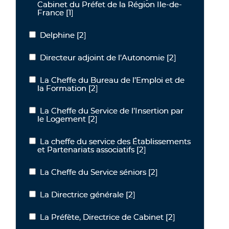
Cabinet du Préfet de la Région Ile-de-
France
[1]
Delphine
[2]
Delphine
Directeur adjoint de l’Autonomie
[2]
Directeur adjoint de l’Autonomie
La Cheffe du Bureau de l’Emploi et de
La Cheffe du Bureau de l’Emploi et de la Formation
la Formation
[2]
La Cheffe du Service de l’Insertion par
La Cheffe du Service de l’Insertion par le Logement
le Logement
[2]
La cheffe du service des Établissements
La cheffe du service des Établissements et Partenariats associatif
et Partenariats associatifs
[2]
La Cheffe du Service séniors
[2]
La Cheffe du Service séniors
La Directrice générale
[2]
La Directrice générale
La Préfète, Directrice de Cabinet
[2]
La Préfète, Directrice de Cabinet