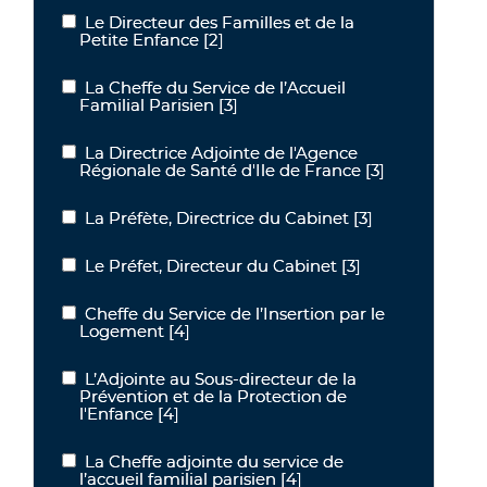
Le Directeur des Familles et de la
Le Directeur des Familles et de la Petite Enfance
Petite Enfance
[2]
La Cheffe du Service de l’Accueil
La Cheffe du Service de l’Accueil Familial Parisien
Familial Parisien
[3]
La Directrice Adjointe de l'Agence
La Directrice Adjointe de l'Agence Régionale de Santé d'Ile de Fra
Régionale de Santé d'Ile de France
[3]
La Préfète, Directrice du Cabinet
[3]
La Préfète, Directrice du Cabinet
Le Préfet, Directeur du Cabinet
[3]
Le Préfet, Directeur du Cabinet
Cheffe du Service de l’Insertion par le
Cheffe du Service de l’Insertion par le Logement
Logement
[4]
L’Adjointe au Sous-directeur de la
L’Adjointe au Sous-directeur de la Prévention et de la Protection d
Prévention et de la Protection de
l'Enfance
[4]
La Cheffe adjointe du service de
La Cheffe adjointe du service de l’accueil familial parisien
l’accueil familial parisien
[4]