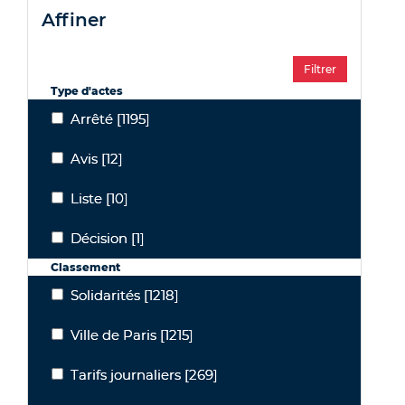
affiner
Type d'actes
Arrêté
[1195]
Arrêté
Avis
[12]
Avis
Liste
[10]
Liste
Décision
[1]
Décision
Classement
Solidarités
[1218]
Solidarités
Ville de Paris
[1215]
Ville de Paris
Tarifs journaliers
[269]
Tarifs journaliers