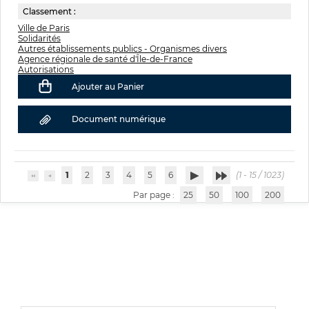
Classement :
Ville de Paris
Solidarités
Autres établissements publics - Organismes divers
Agence régionale de santé d'Île-de-France
Autorisations
Ajouter au Panier
Document numérique
1
2
3
4
5
6
(1 - 15 / 1023)
Par page :
25
50
100
200