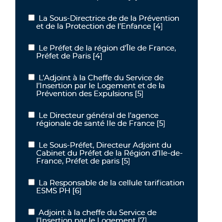
La Sous-Directrice de de la Prévention
La Sous-Directrice de de la Prévention et de la Protection de l’Enf
et de la Protection de l’Enfance
[4]
Le Préfet de la région d’Île de France,
Le Préfet de la région d’Île de France, Préfet de Paris
Préfet de Paris
[4]
L’Adjoint à la Cheffe du Service de
L’Adjoint à la Cheffe du Service de l’Insertion par le Logement et d
l’Insertion par le Logement et de la
Prévention des Expulsions
[5]
Le Directeur général de l’agence
Le Directeur général de l’agence régionale de santé Ile de France
régionale de santé Ile de France
[5]
Le Sous-Préfet, Directeur Adjoint du
Le Sous-Préfet, Directeur Adjoint du Cabinet du Préfet de la Régio
Cabinet du Préfet de la Région d’Ile-de-
France, Préfet de paris
[5]
La Responsable de la cellule tarification
La Responsable de la cellule tarification ESMS PH
ESMS PH
[6]
Adjoint à la cheffe du Service de
Adjoint à la cheffe du Service de l’Insertion par le Logement
l’Insertion par le Logement
[7]