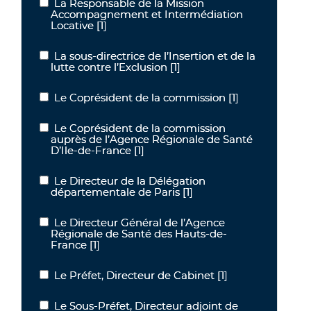
La Responsable de la Mission
La Responsable de la Mission Accompagnement et Intermédiation
Accompagnement et Intermédiation
Locative
[1]
La sous-directrice de l’Insertion et de la
La sous-directrice de l’Insertion et de la lutte contre l’Exclusion
lutte contre l’Exclusion
[1]
Le Coprésident de la commission
[1]
Le Coprésident de la commission
Le Coprésident de la commission
Le Coprésident de la commission auprès de l’Agence Régionale de
auprès de l’Agence Régionale de Santé
D’Ile-de-France
[1]
Le Directeur de la Délégation
Le Directeur de la Délégation départementale de Paris
départementale de Paris
[1]
Le Directeur Général de l’Agence
Le Directeur Général de l’Agence Régionale de Santé des Hauts-
Régionale de Santé des Hauts-de-
France
[1]
Le Préfet, Directeur de Cabinet
[1]
Le Préfet, Directeur de Cabinet
Le Sous-Préfet, Directeur adjoint de
Le Sous-Préfet, Directeur adjoint de Cabinet du Préfet de la Régi