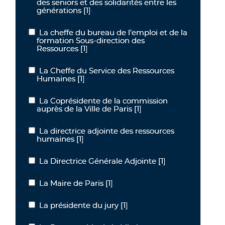
des seniors et des solidarités entre les
générations
[1]
La cheffe du bureau de l’emploi et de la
La cheffe du bureau de l’emploi et de la formation Sous-direction
formation Sous-direction des
Ressources
[1]
La Cheffe du Service des Ressources
La Cheffe du Service des Ressources Humaines
Humaines
[1]
La Coprésidente de la commission
La Coprésidente de la commission auprès de la Ville de Paris
auprès de la Ville de Paris
[1]
La directrice adjointe des ressources
La directrice adjointe des ressources humaines
humaines
[1]
La Directrice Générale Adjointe
[1]
La Directrice Générale Adjointe
La Maire de Paris
[1]
La Maire de Paris
La présidente du jury
[1]
La présidente du jury