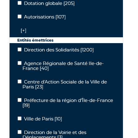
Dotation globale
[205]
Dotation globale
Autorisations
[107]
Autorisations
[+]
Entités émettrices
Direction des Solidarités
[1200]
Direction des Solidarités
Agence Régionale de Santé Ile-de-
Agence Régionale de Santé Ile-de-France
France
[40]
Centre d'Action Sociale de la Ville de
Centre d'Action Sociale de la Ville de Paris
Paris
[23]
Préfecture de la région d’Île-de-France
Préfecture de la région d’Île-de-France
[19]
Ville de Paris
[10]
Ville de Paris
Direction de la Voirie et des
Direction de la Voirie et des Déplacements
Déplacements
[3]