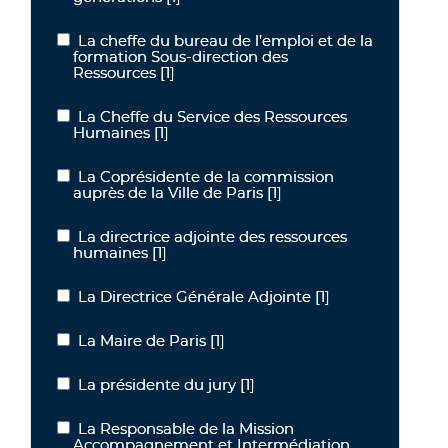
La cheffe du bureau de l’emploi et de la
La cheffe du bureau de l’emploi et de la formation Sous-direction
formation Sous-direction des
Ressources
[1]
La Cheffe du Service des Ressources
La Cheffe du Service des Ressources Humaines
Humaines
[1]
La Coprésidente de la commission
La Coprésidente de la commission auprès de la Ville de Paris
auprès de la Ville de Paris
[1]
La directrice adjointe des ressources
La directrice adjointe des ressources humaines
humaines
[1]
La Directrice Générale Adjointe
[1]
La Directrice Générale Adjointe
La Maire de Paris
[1]
La Maire de Paris
La présidente du jury
[1]
La présidente du jury
La Responsable de la Mission
La Responsable de la Mission Accompagnement et Intermédiation
Accompagnement et Intermédiation