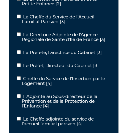
Petite Enfance
[2]
La Cheffe du Service de l’Accueil
La Cheffe du Service de l’Accueil Familial Parisien
Familial Parisien
[3]
La Directrice Adjointe de l'Agence
La Directrice Adjointe de l'Agence Régionale de Santé d'Ile de Fra
Régionale de Santé d'Ile de France
[3]
La Préfète, Directrice du Cabinet
[3]
La Préfète, Directrice du Cabinet
Le Préfet, Directeur du Cabinet
[3]
Le Préfet, Directeur du Cabinet
Cheffe du Service de l’Insertion par le
Cheffe du Service de l’Insertion par le Logement
Logement
[4]
L’Adjointe au Sous-directeur de la
L’Adjointe au Sous-directeur de la Prévention et de la Protection d
Prévention et de la Protection de
l'Enfance
[4]
La Cheffe adjointe du service de
La Cheffe adjointe du service de l’accueil familial parisien
l’accueil familial parisien
[4]