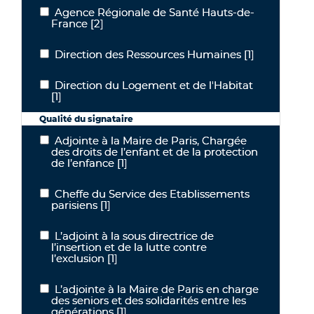
Agence Régionale de Santé Hauts-de-
Agence Régionale de Santé Hauts-de-France
France
[2]
Direction des Ressources Humaines
[1]
Direction des Ressources Humaines
Direction du Logement et de l'Habitat
Direction du Logement et de l'Habitat
[1]
Qualité du signataire
Adjointe à la Maire de Paris, Chargée
Adjointe à la Maire de Paris, Chargée des droits de l’enfant et de la
des droits de l’enfant et de la protection
de l’enfance
[1]
Cheffe du Service des Etablissements
Cheffe du Service des Etablissements parisiens
parisiens
[1]
L’adjoint à la sous directrice de
L’adjoint à la sous directrice de l’insertion et de la lutte contre l’exc
l’insertion et de la lutte contre
l’exclusion
[1]
L’adjointe à la Maire de Paris en charge
L’adjointe à la Maire de Paris en charge des seniors et des solidari
des seniors et des solidarités entre les
générations
[1]