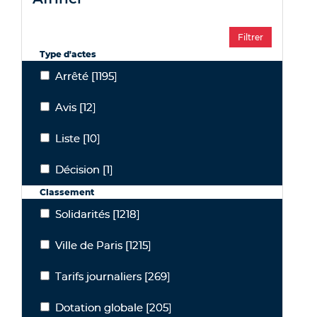
Type d'actes
Arrêté
[1195]
Arrêté
Avis
[12]
Avis
Liste
[10]
Liste
Décision
[1]
Décision
Classement
Solidarités
[1218]
Solidarités
Ville de Paris
[1215]
Ville de Paris
Tarifs journaliers
[269]
Tarifs journaliers
Dotation globale
[205]
Dotation globale