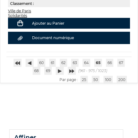
Classement :
Ville de Paris
Solidarités
Ajouter au Panier
Document numérique
60
61
62
63
64
65
66
67
68
69
(961 - 975 / 1023)
Par page :
25
50
100
200
affiner