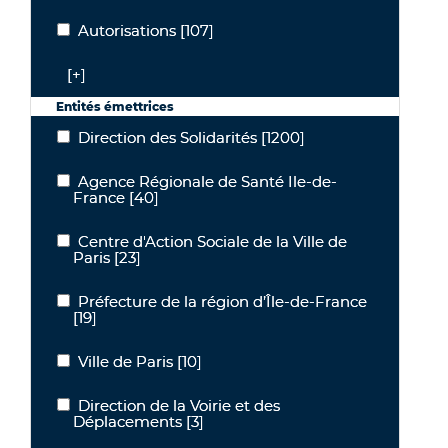
Autorisations
[107]
Autorisations
[+]
Entités émettrices
Direction des Solidarités
[1200]
Direction des Solidarités
Agence Régionale de Santé Ile-de-
Agence Régionale de Santé Ile-de-France
France
[40]
Centre d'Action Sociale de la Ville de
Centre d'Action Sociale de la Ville de Paris
Paris
[23]
Préfecture de la région d’Île-de-France
Préfecture de la région d’Île-de-France
[19]
Ville de Paris
[10]
Ville de Paris
Direction de la Voirie et des
Direction de la Voirie et des Déplacements
Déplacements
[3]