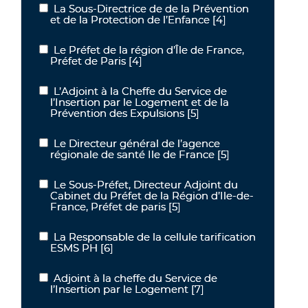
La Sous-Directrice de de la Prévention
La Sous-Directrice de de la Prévention et de la Protection de l’Enf
et de la Protection de l’Enfance
[4]
Le Préfet de la région d’Île de France,
Le Préfet de la région d’Île de France, Préfet de Paris
Préfet de Paris
[4]
L’Adjoint à la Cheffe du Service de
L’Adjoint à la Cheffe du Service de l’Insertion par le Logement et d
l’Insertion par le Logement et de la
Prévention des Expulsions
[5]
Le Directeur général de l’agence
Le Directeur général de l’agence régionale de santé Ile de France
régionale de santé Ile de France
[5]
Le Sous-Préfet, Directeur Adjoint du
Le Sous-Préfet, Directeur Adjoint du Cabinet du Préfet de la Régio
Cabinet du Préfet de la Région d’Ile-de-
France, Préfet de paris
[5]
La Responsable de la cellule tarification
La Responsable de la cellule tarification ESMS PH
ESMS PH
[6]
Adjoint à la cheffe du Service de
Adjoint à la cheffe du Service de l’Insertion par le Logement
l’Insertion par le Logement
[7]