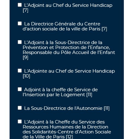
L’Adjoint au Chef du Service Handicap
L’Adjoint au Chef du Service Handicap
[7]
La Directrice Générale du Centre
La Directrice Générale du Centre d’action sociale de la ville de Pari
d’action sociale de la ville de Paris
[7]
L’Adjoint à la Sous-Directrice de la
L’Adjoint à la Sous-Directrice de la Prévention et Protection de l’
Prévention et Protection de l’Enfance,
Responsable du Pôle Accueil de l’Enfant
[9]
L'Adjointe au Chef de Service Handicap
L'Adjointe au Chef de Service Handicap
[10]
Adjoint à la cheffe de Service de
Adjoint à la cheffe de Service de l’Insertion par le Logement
l’Insertion par le Logement
[11]
La Sous-Directrice de l'Autonomie
[11]
La Sous-Directrice de l'Autonomie
L’Adjoint à la Cheffe du Service des
L’Adjoint à la Cheffe du Service des Ressources Humaines de la Dire
Ressources Humaines de la Direction
des Solidarités-Centre d’Action Sociale
de la Ville de Paris
[12]