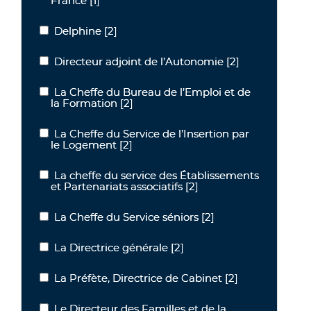
France
[1]
Delphine
[2]
Delphine
Directeur adjoint de l’Autonomie
[2]
Directeur adjoint de l’Autonomie
La Cheffe du Bureau de l’Emploi et de
La Cheffe du Bureau de l’Emploi et de la Formation
la Formation
[2]
La Cheffe du Service de l’Insertion par
La Cheffe du Service de l’Insertion par le Logement
le Logement
[2]
La cheffe du service des Établissements
La cheffe du service des Établissements et Partenariats associatif
et Partenariats associatifs
[2]
La Cheffe du Service séniors
[2]
La Cheffe du Service séniors
La Directrice générale
[2]
La Directrice générale
La Préfète, Directrice de Cabinet
[2]
La Préfète, Directrice de Cabinet
Le Directeur des Familles et de la
Le Directeur des Familles et de la Petite Enfance