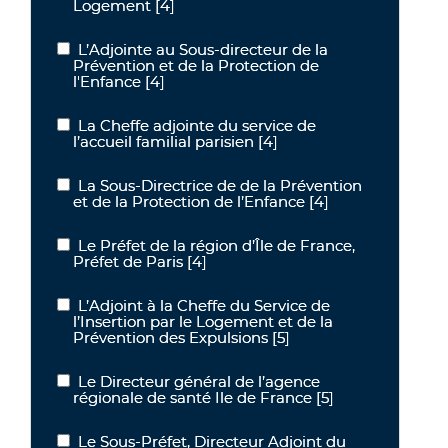
Logement
[4]
L’Adjointe au Sous-directeur de la
L’Adjointe au Sous-directeur de la Prévention et de la Protection d
Prévention et de la Protection de
l'Enfance
[4]
La Cheffe adjointe du service de
La Cheffe adjointe du service de l’accueil familial parisien
l’accueil familial parisien
[4]
La Sous-Directrice de de la Prévention
La Sous-Directrice de de la Prévention et de la Protection de l’Enf
et de la Protection de l’Enfance
[4]
Le Préfet de la région d’Île de France,
Le Préfet de la région d’Île de France, Préfet de Paris
Préfet de Paris
[4]
L’Adjoint à la Cheffe du Service de
L’Adjoint à la Cheffe du Service de l’Insertion par le Logement et d
l’Insertion par le Logement et de la
Prévention des Expulsions
[5]
Le Directeur général de l’agence
Le Directeur général de l’agence régionale de santé Ile de France
régionale de santé Ile de France
[5]
Le Sous-Préfet, Directeur Adjoint du
Le Sous-Préfet, Directeur Adjoint du Cabinet du Préfet de la Régio