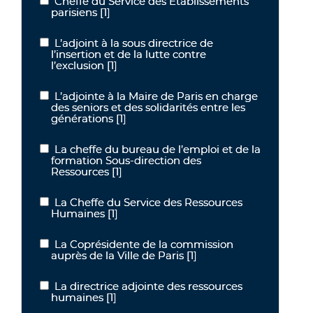
Cheffe du Service des Etablissements
Cheffe du Service des Etablissements parisiens
parisiens
[1]
L’adjoint à la sous directrice de
L’adjoint à la sous directrice de l’insertion et de la lutte contre l’exc
l’insertion et de la lutte contre
l’exclusion
[1]
L’adjointe à la Maire de Paris en charge
L’adjointe à la Maire de Paris en charge des seniors et des solidari
des seniors et des solidarités entre les
générations
[1]
La cheffe du bureau de l’emploi et de la
La cheffe du bureau de l’emploi et de la formation Sous-direction
formation Sous-direction des
Ressources
[1]
La Cheffe du Service des Ressources
La Cheffe du Service des Ressources Humaines
Humaines
[1]
La Coprésidente de la commission
La Coprésidente de la commission auprès de la Ville de Paris
auprès de la Ville de Paris
[1]
La directrice adjointe des ressources
La directrice adjointe des ressources humaines
humaines
[1]