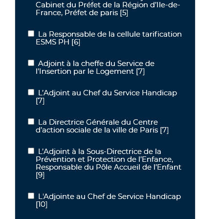
Cabinet du Préfet de la Région d’Ile-de-
France, Préfet de paris
[5]
La Responsable de la cellule tarification
La Responsable de la cellule tarification ESMS PH
ESMS PH
[6]
Adjoint à la cheffe du Service de
Adjoint à la cheffe du Service de l’Insertion par le Logement
l’Insertion par le Logement
[7]
L’Adjoint au Chef du Service Handicap
L’Adjoint au Chef du Service Handicap
[7]
La Directrice Générale du Centre
La Directrice Générale du Centre d’action sociale de la ville de Pari
d’action sociale de la ville de Paris
[7]
L’Adjoint à la Sous-Directrice de la
L’Adjoint à la Sous-Directrice de la Prévention et Protection de l’
Prévention et Protection de l’Enfance,
Responsable du Pôle Accueil de l’Enfant
[9]
L'Adjointe au Chef de Service Handicap
L'Adjointe au Chef de Service Handicap
[10]