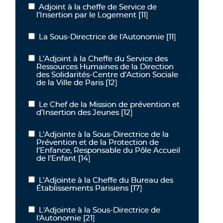
Adjoint à la cheffe de Service de
Adjoint à la cheffe de Service de l’Insertion par le Logement
l’Insertion par le Logement
[11]
La Sous-Directrice de l'Autonomie
[11]
La Sous-Directrice de l'Autonomie
L’Adjoint à la Cheffe du Service des
L’Adjoint à la Cheffe du Service des Ressources Humaines de la Dire
Ressources Humaines de la Direction
des Solidarités-Centre d’Action Sociale
de la Ville de Paris
[12]
Le Chef de la Mission de prévention et
Le Chef de la Mission de prévention et d’Insertion des Jeunes
d’Insertion des Jeunes
[12]
L’Adjointe à la Sous-Directrice de la
L’Adjointe à la Sous-Directrice de la Prévention et de la Protectio
Prévention et de la Protection de
l’Enfance, Responsable du Pôle Accueil
de l’Enfant
[14]
L’Adjointe à la Cheffe du Bureau des
L’Adjointe à la Cheffe du Bureau des Établissements Parisiens
Établissements Parisiens
[17]
L'Adjointe à la Sous-Directrice de
L'Adjointe à la Sous-Directrice de l'Autonomie
l'Autonomie
[21]