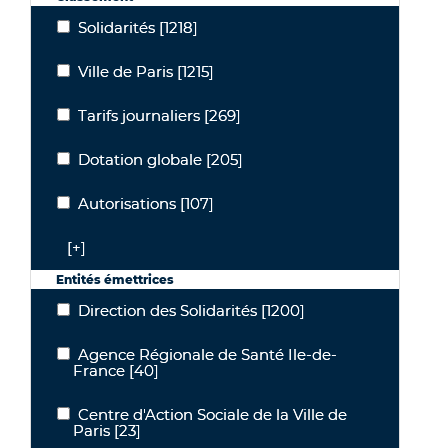
Solidarités
[1218]
Solidarités
Ville de Paris
[1215]
Ville de Paris
Tarifs journaliers
[269]
Tarifs journaliers
Dotation globale
[205]
Dotation globale
Autorisations
[107]
Autorisations
[+]
Entités émettrices
Direction des Solidarités
[1200]
Direction des Solidarités
Agence Régionale de Santé Ile-de-
Agence Régionale de Santé Ile-de-France
France
[40]
Centre d'Action Sociale de la Ville de
Centre d'Action Sociale de la Ville de Paris
Paris
[23]