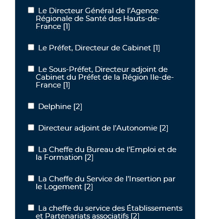
Le Directeur Général de l’Agence
Le Directeur Général de l’Agence Régionale de Santé des Hauts-
Régionale de Santé des Hauts-de-
France
[1]
Le Préfet, Directeur de Cabinet
[1]
Le Préfet, Directeur de Cabinet
Le Sous-Préfet, Directeur adjoint de
Le Sous-Préfet, Directeur adjoint de Cabinet du Préfet de la Régi
Cabinet du Préfet de la Région Ile-de-
France
[1]
Delphine
[2]
Delphine
Directeur adjoint de l’Autonomie
[2]
Directeur adjoint de l’Autonomie
La Cheffe du Bureau de l’Emploi et de
La Cheffe du Bureau de l’Emploi et de la Formation
la Formation
[2]
La Cheffe du Service de l’Insertion par
La Cheffe du Service de l’Insertion par le Logement
le Logement
[2]
La cheffe du service des Établissements
La cheffe du service des Établissements et Partenariats associatif
et Partenariats associatifs
[2]