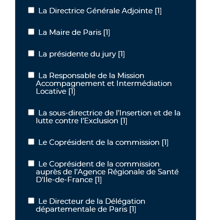
La Directrice Générale Adjointe
[1]
La Directrice Générale Adjointe
La Maire de Paris
[1]
La Maire de Paris
La présidente du jury
[1]
La présidente du jury
La Responsable de la Mission
La Responsable de la Mission Accompagnement et Intermédiation
Accompagnement et Intermédiation
Locative
[1]
La sous-directrice de l’Insertion et de la
La sous-directrice de l’Insertion et de la lutte contre l’Exclusion
lutte contre l’Exclusion
[1]
Le Coprésident de la commission
[1]
Le Coprésident de la commission
Le Coprésident de la commission
Le Coprésident de la commission auprès de l’Agence Régionale de
auprès de l’Agence Régionale de Santé
D’Ile-de-France
[1]
Le Directeur de la Délégation
Le Directeur de la Délégation départementale de Paris
départementale de Paris
[1]