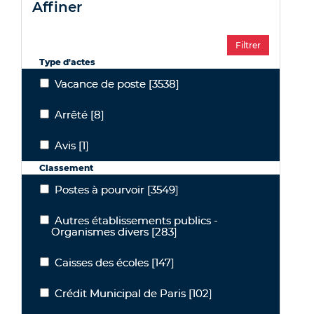
affiner
Type d'actes
Vacance de poste
[3538]
Vacance de poste
Arrêté
[8]
Arrêté
Avis
[1]
Avis
Classement
Postes à pourvoir
[3549]
Postes à pourvoir
Autres établissements publics -
Autres établissements publics - Organismes divers
Organismes divers
[283]
Caisses des écoles
[147]
Caisses des écoles
Crédit Municipal de Paris
[102]
Crédit Municipal de Paris