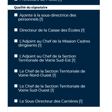
Qualité du signataire
Ajointe à la sous-directrice des
Ajointe à la sous-directrice des personnels
personnels
[1]
Directeur de la Caisse des Écoles
[1]
Directeur de la Caisse des Écoles
L'Adjoint au Chef de la Mission Cadres
L'Adjoint au Chef de la Mission Cadres dirigeants
dirigeants
[1]
L'Adjoint au Chef de la Section
L'Adjoint au Chef de la Section Territoriale de Voirie Sud-Est
Territoriale de Voirie Sud-Est
[1]
Le Chef de la Section Territoriale de
Le Chef de la Section Territoriale de Voirie Nord-Ouest
Voirie Nord-Ouest
[1]
Le Chef de la Section Territoriale de
Le Chef de la Section Territoriale de Voirie Sud-Ouest
Voirie Sud-Ouest
[1]
Le Sous-Directeur des Carrières
[1]
Le Sous-Directeur des Carrières