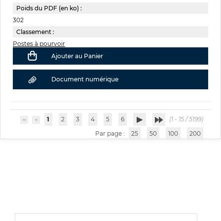
Poids du PDF (en ko) :
302
Classement :
Postes à pourvoir
Ajouter au Panier
Document numérique
1
2
3
4
5
6
(1 - 15 / 5199)
Par page :
25
50
100
200