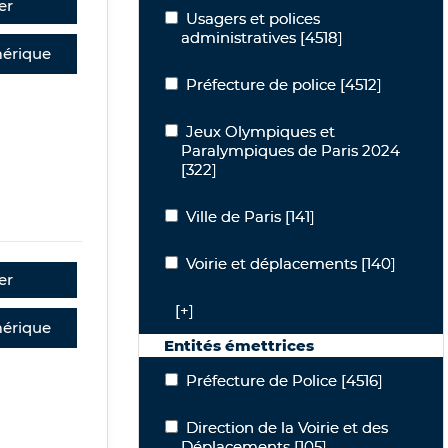
er
Usagers et polices administratives
Usagers et polices
administratives
[4518]
érique
Préfecture de police
Préfecture de police
[4512]
Jeux Olympiques et Paralympiques de
Jeux Olympiques et
Paralympiques de Paris 2024
[322]
Ville de Paris
Ville de Paris
[141]
Voirie et déplacements
Voirie et déplacements
[140]
er
[+]
érique
Entités émettrices
Préfecture de Police
Préfecture de Police
[4516]
Direction de la Voirie et des Déplace
Direction de la Voirie et des
Déplacements
[105]