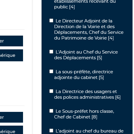
établissements recevant du
public
[4]
Le Directeur Adjoint de la Direction d
Le Directeur Adjoint de la
Direction de la Voirie et des
Déplacements, Chef du Service
du Patrimoine de Voirie
[4]
er
L'Adjoint au Chef du Service des Dép
L'Adjoint au Chef du Service
érique
des Déplacements
[5]
La sous-préfète, directrice adjointe du
La sous-préfète, directrice
adjointe du cabinet
[5]
La Directrice des usagers et des polic
La Directrice des usagers et
des polices administratives
[6]
Le Sous-préfet hors classe, Chef de Ca
Le Sous-préfet hors classe,
Chef de Cabinet
[8]
er
L’adjoint au chef du bureau de la régl
L’adjoint au chef du bureau de
érique