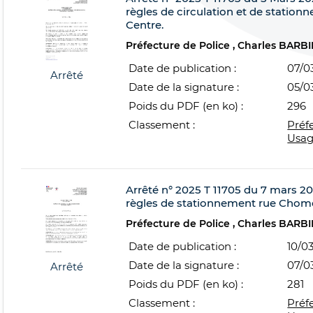
règles de circulation et de station
Centre.
Préfecture de Police
Charles BARBI
Date de publication :
07/0
Arrêté
Date de la signature :
05/0
Poids du PDF (en ko) :
296
Classement :
Préf
Usag
Arrêté n° 2025 T 11705 du 7 mars 202
règles de stationnement rue Chomel
Préfecture de Police
Charles BARBI
Date de publication :
10/0
Date de la signature :
07/0
Arrêté
Poids du PDF (en ko) :
281
Classement :
Préf