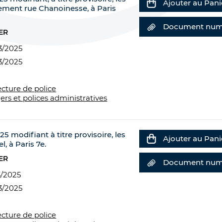
Ajouter au Pani
nement rue Chanoinesse, à Paris
Document num
ER
3/2025
3/2025
ecture de police
ers et polices administratives
5 modifiant à titre provisoire, les
Ajouter au Pani
, à Paris 7e.
ER
Document num
3/2025
3/2025
ecture de police