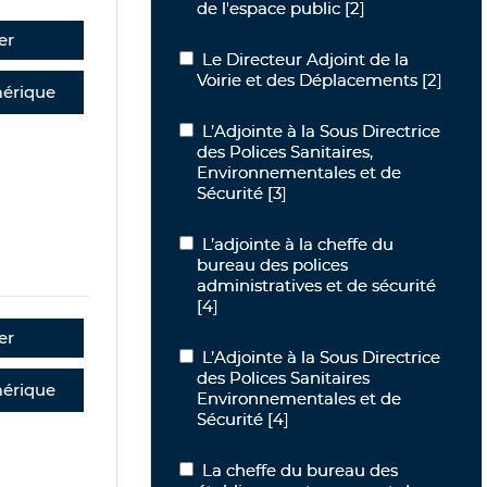
de l'espace public
[2]
er
Le Directeur Adjoint de la Voirie et 
Le Directeur Adjoint de la
Voirie et des Déplacements
[2]
érique
L’Adjointe à la Sous Directrice des Po
L’Adjointe à la Sous Directrice
des Polices Sanitaires,
Environnementales et de
Sécurité
[3]
L’adjointe à la cheffe du bureau des po
L’adjointe à la cheffe du
bureau des polices
administratives et de sécurité
[4]
er
L’Adjointe à la Sous Directrice des Po
L’Adjointe à la Sous Directrice
des Polices Sanitaires
érique
Environnementales et de
Sécurité
[4]
La cheffe du bureau des établissemen
La cheffe du bureau des