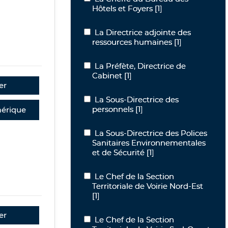
Hôtels et Foyers
[1]
La Directrice adjointe des ressources
La Directrice adjointe des
ressources humaines
[1]
La Préfète, Directrice de Cabinet
La Préfète, Directrice de
Cabinet
[1]
er
La Sous-Directrice des personnels
La Sous-Directrice des
personnels
[1]
érique
La Sous-Directrice des Polices Sanita
La Sous-Directrice des Polices
Sanitaires Environnementales
et de Sécurité
[1]
Le Chef de la Section Territoriale de V
Le Chef de la Section
Territoriale de Voirie Nord-Est
[1]
er
Le Chef de la Section Territoriale de V
Le Chef de la Section