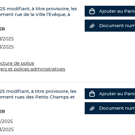
5 modifiant, à titre provisoire, les
Ajouter au Pani
ement rue de la Ville l’Evêque, à
Document num
ER
3/2025
3/2025
ecture de police
ers et polices administratives
5 modifiant, à titre provisoire, les
Ajouter au Pani
nnement rues des Petits Champs et
Document num
ER
3/2025
3/2025