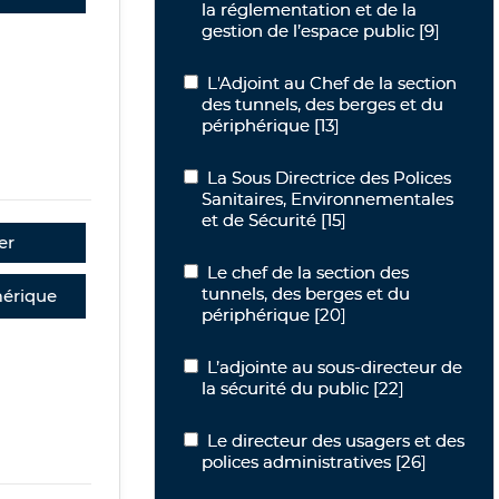
la réglementation et de la
gestion de l’espace public
[9]
L'Adjoint au Chef de la section des tu
L'Adjoint au Chef de la section
des tunnels, des berges et du
périphérique
[13]
La Sous Directrice des Polices Sanitai
La Sous Directrice des Polices
Sanitaires, Environnementales
et de Sécurité
[15]
er
Le chef de la section des tunnels, des
Le chef de la section des
tunnels, des berges et du
érique
périphérique
[20]
L’adjointe au sous-directeur de la sécu
L’adjointe au sous-directeur de
la sécurité du public
[22]
Le directeur des usagers et des police
Le directeur des usagers et des
polices administratives
[26]