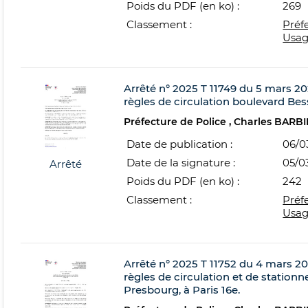
Poids du PDF (en ko) :
269
Classement :
Préf
Usag
Arrêté n° 2025 T 11749 du 5 mars 202
règles de circulation boulevard Bess
Préfecture de Police
Charles BARBI
Date de publication :
06/0
Date de la signature :
05/0
Arrêté
Poids du PDF (en ko) :
242
Classement :
Préf
Usag
Arrêté n° 2025 T 11752 du 4 mars 202
règles de circulation et de statio
Presbourg, à Paris 16e.