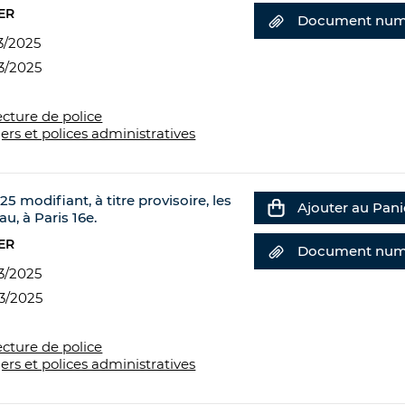
ER
Document num
3/2025
3/2025
ecture de police
ers et polices administratives
5 modifiant, à titre provisoire, les
Ajouter au Pani
u, à Paris 16e.
ER
Document num
3/2025
3/2025
ecture de police
ers et polices administratives