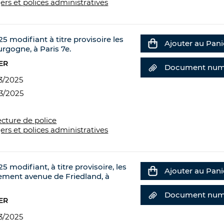
ers et polices administratives
5 modifiant à titre provisoire les
Ajouter au Pani
rgogne, à Paris 7e.
ER
Document num
3/2025
3/2025
ecture de police
ers et polices administratives
5 modifiant, à titre provisoire, les
Ajouter au Pani
nement avenue de Friedland, à
Document num
ER
3/2025