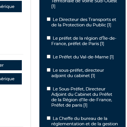
Territoriale de Voirie Sud-Ouest
[1]
érique
Le Directeur des Transports et de la P
Le Directeur des Transports et
de la Protection du Public
[1]
Le préfet de la région d’Île-de-France,
Le préfet de la région d’Île-de-
France, préfet de Paris
[1]
Le Préfet du Val-de-Marne
Le Préfet du Val-de-Marne
[1]
er
Le sous-préfet, directeur adjoint du c
Le sous-préfet, directeur
adjoint du cabinet
[1]
érique
Le Sous-Préfet, Directeur Adjoint du C
Le Sous-Préfet, Directeur
Adjoint du Cabinet du Préfet
de la Région d’Ile-de-France,
Préfet de paris
[1]
La Cheffe du bureau de la réglementat
La Cheffe du bureau de la
réglementation et de la gestion