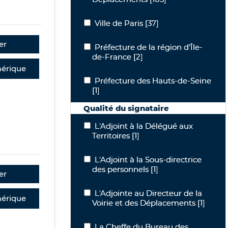
Ville de Paris
Ville de Paris
[37]
er
Préfecture de la région d’Île-de-Franc
Préfecture de la région d’Île-
de-France
[2]
érique
Préfecture des Hauts-de-Seine
Préfecture des Hauts-de-Seine
[1]
Qualité du signataire
L'Adjoint à la Délégué aux Territoires
L'Adjoint à la Délégué aux
Territoires
[1]
L'Adjoint à la Sous-directrice des pers
L'Adjoint à la Sous-directrice
des personnels
[1]
er
L'Adjointe au Directeur de la Voirie 
L'Adjointe au Directeur de la
érique
Voirie et des Déplacements
[1]
La Cheffe du Bureau des Hôtels et Fo
La Cheffe du Bureau des