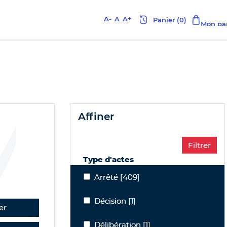
A-
A
A+
affiner
Type d'actes
Arrêté
Arrêté
[409]
Décision
Décision
[1]
er
Délibération
Délibération
[1]