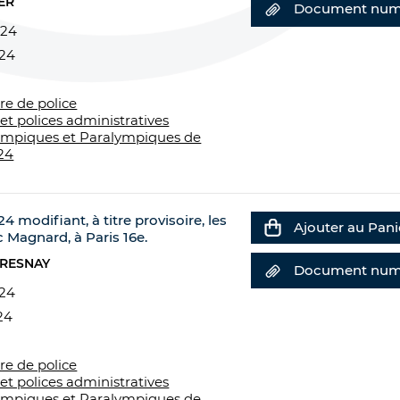
ER
Document num
024
024
re de police
et polices administratives
ympiques et Paralympiques de
24
24 modifiant, à titre provisoire, les
Ajouter au Pani
 Magnard, à Paris 16e.
FRESNAY
Document num
024
24
re de police
et polices administratives
ympiques et Paralympiques de