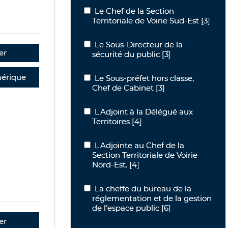
Le Chef de la Section Territoriale de V
Le Chef de la Section
Territoriale de Voirie Sud-Est
[3]
Le Sous-Directeur de la sécurité du pu
Le Sous-Directeur de la
er
sécurité du public
[3]
érique
Le Sous-préfet hors classe, Chef de Ca
Le Sous-préfet hors classe,
Chef de Cabinet
[3]
L'Adjoint à la Délégué aux Territoires
L'Adjoint à la Délégué aux
Territoires
[4]
L'Adjointe au Chef de la Section Territo
L'Adjointe au Chef de la
Section Territoriale de Voirie
Nord-Est.
[4]
La cheffe du bureau de la réglementati
La cheffe du bureau de la
réglementation et de la gestion
de l’espace public
[6]
er