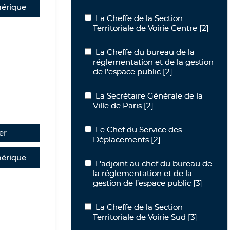
érique
La Cheffe de la Section Territoriale de
La Cheffe de la Section
Territoriale de Voirie Centre
[2]
La Cheffe du bureau de la réglementat
La Cheffe du bureau de la
réglementation et de la gestion
de l'espace public
[2]
La Secrétaire Générale de la Ville de P
La Secrétaire Générale de la
Ville de Paris
[2]
Le Chef du Service des Déplacements
Le Chef du Service des
er
Déplacements
[2]
érique
L’adjoint au chef du bureau de la régl
L’adjoint au chef du bureau de
la réglementation et de la
gestion de l’espace public
[3]
La Cheffe de la Section Territoriale de
La Cheffe de la Section
Territoriale de Voirie Sud
[3]