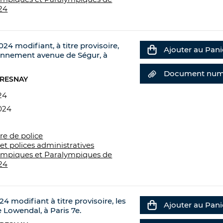
24
024 modifiant, à titre provisoire,
Ajouter au Pani
tionnement avenue de Ségur, à
Document num
FRESNAY
24
024
re de police
et polices administratives
ympiques et Paralympiques de
24
24 modifiant à titre provisoire, les
Ajouter au Pani
 Lowendal, à Paris 7e.