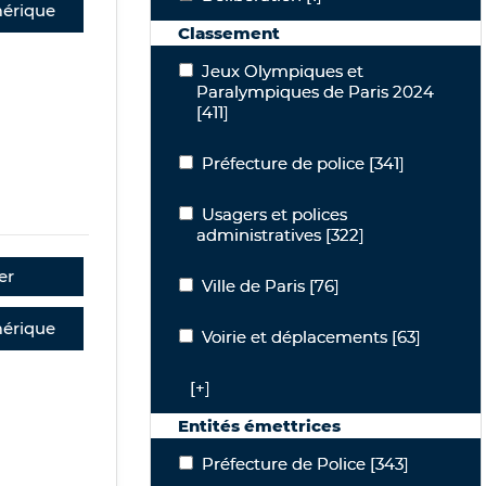
érique
Classement
Jeux Olympiques et Paralympiques de
Jeux Olympiques et
Paralympiques de Paris 2024
[411]
Préfecture de police
Préfecture de police
[341]
Usagers et polices administratives
Usagers et polices
administratives
[322]
er
Ville de Paris
Ville de Paris
[76]
érique
Voirie et déplacements
Voirie et déplacements
[63]
[+]
Entités émettrices
Préfecture de Police
Préfecture de Police
[343]