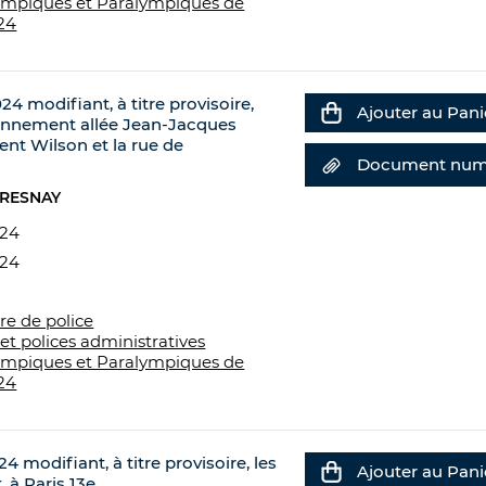
ympiques et Paralympiques de
24
24 modifiant, à titre provisoire,
Ajouter au Pani
tionnement allée Jean-Jacques
ent Wilson et la rue de
Document num
FRESNAY
024
024
re de police
et polices administratives
ympiques et Paralympiques de
24
24 modifiant, à titre provisoire, les
Ajouter au Pani
 à Paris 13e.