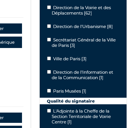
Direction de la Voirie et des Déplace
Direction de la Voirie et des
Déplacements
[62]
Direction de l'Urbanisme
Direction de l'Urbanisme
[8]
er
Secrétariat Général de la Ville de Paris
Secrétariat Général de la Ville
érique
de Paris
[3]
Ville de Paris
Ville de Paris
[3]
Direction de l'Information et de la 
Direction de l'Information et
de la Communication
[1]
Paris Musées
Paris Musées
[1]
Qualité du signataire
L'Adjointe à la Cheffe de la Section Ter
L'Adjointe à la Cheffe de la
Section Territoriale de Voirie
er
Centre
[1]