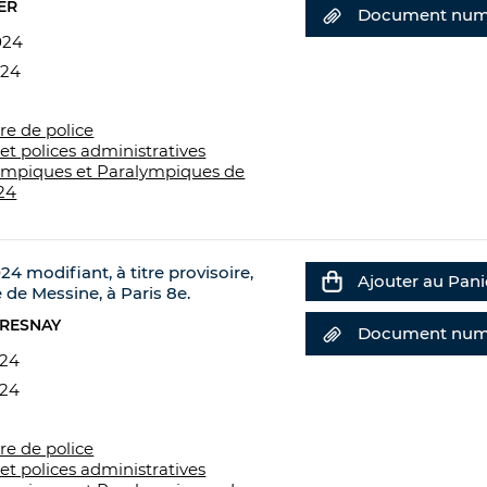
ER
Document num
024
024
re de police
et polices administratives
ympiques et Paralympiques de
24
24 modifiant, à titre provisoire,
Ajouter au Pani
de Messine, à Paris 8e.
FRESNAY
Document num
024
024
re de police
et polices administratives