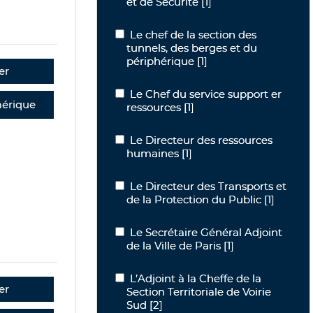
et de Sécurité
[1]
Le chef de la section des tunnels, des
Le chef de la section des
tunnels, des berges et du
périphérique
[1]
er
Le Chef du service support er ressour
Le Chef du service support er
érique
ressources
[1]
Le Directeur des ressources humaines
Le Directeur des ressources
humaines
[1]
Le Directeur des Transports et de la P
Le Directeur des Transports et
de la Protection du Public
[1]
Le Secrétaire Général Adjoint de la Vil
Le Secrétaire Général Adjoint
de la Ville de Paris
[1]
L’Adjoint à la Cheffe de la Section Terr
L’Adjoint à la Cheffe de la
er
Section Territoriale de Voirie
Sud
[2]