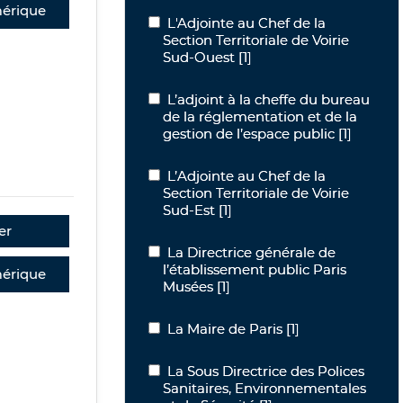
érique
L'Adjointe au Chef de la Section Territ
L'Adjointe au Chef de la
Section Territoriale de Voirie
Sud-Ouest
[1]
L’adjoint à la cheffe du bureau de la 
L’adjoint à la cheffe du bureau
de la réglementation et de la
gestion de l’espace public
[1]
L’Adjointe au Chef de la Section Territ
L’Adjointe au Chef de la
Section Territoriale de Voirie
Sud-Est
[1]
er
La Directrice générale de l’établisse
La Directrice générale de
l’établissement public Paris
érique
Musées
[1]
La Maire de Paris
La Maire de Paris
[1]
La Sous Directrice des Polices Sanitai
La Sous Directrice des Polices
Sanitaires, Environnementales