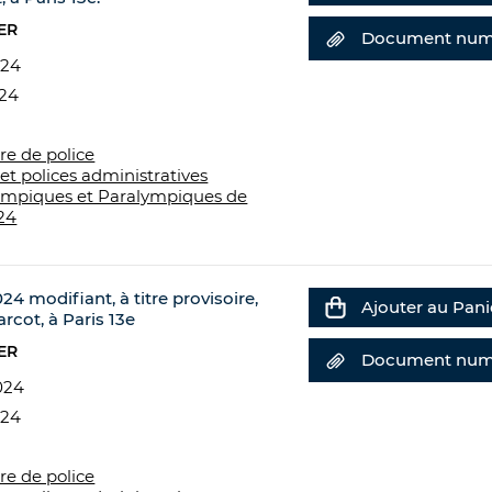
ER
Document num
024
024
re de police
et polices administratives
ympiques et Paralympiques de
24
24 modifiant, à titre provisoire,
Ajouter au Pani
rcot, à Paris 13e
ER
Document num
024
024
re de police