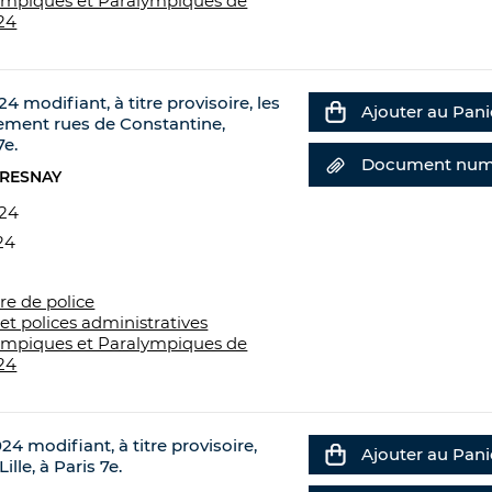
ympiques et Paralympiques de
24
24 modifiant, à titre provisoire, les
Ajouter au Pani
nement rues de Constantine,
7e.
Document num
FRESNAY
024
24
re de police
et polices administratives
ympiques et Paralympiques de
24
24 modifiant, à titre provisoire,
Ajouter au Pani
lle, à Paris 7e.