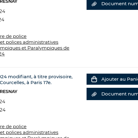
FRESNAY
Document num
024
24
re de police
et polices administratives
ympiques et Paralympiques de
24
24 modifiant, à titre provisoire,
Ajouter au Pani
ourcelles, à Paris 17e.
FRESNAY
Document num
024
024
re de police
et polices administratives