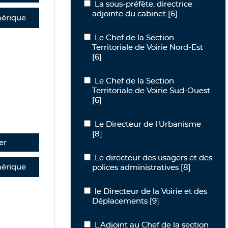
La sous-préfète, directrice adjointe du
La sous-préfète, directrice
adjointe du cabinet
[6]
érique
Le Chef de la Section Territoriale de V
Le Chef de la Section
Territoriale de Voirie Nord-Est
[6]
Le Chef de la Section Territoriale de V
Le Chef de la Section
Territoriale de Voirie Sud-Ouest
[6]
Le Directeur de l'Urbanisme
Le Directeur de l'Urbanisme
[8]
er
Le directeur des usagers et des police
Le directeur des usagers et des
érique
polices administratives
[8]
le Directeur de la Voirie et des Dépla
le Directeur de la Voirie et des
Déplacements
[9]
L'Adjoint au Chef de la section des tu
L'Adjoint au Chef de la section