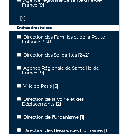
Agence régionale de santé d'Île-de-
Agence régionale de santé d'Île-de-France
France
[9]
[+]
Entités émettrices
Direction des Familles et de la Petite
Direction des Familles et de la Petite Enfance
Enfance
[548]
Direction des Solidarités
[242]
Direction des Solidarités
Agence Régionale de Santé Ile-de-
Agence Régionale de Santé Ile-de-France
France
[9]
Ville de Paris
[5]
Ville de Paris
Direction de la Voirie et des
Direction de la Voirie et des Déplacements
Déplacements
[2]
Direction de l'Urbanisme
[1]
Direction de l'Urbanisme
Direction des Ressources Humaines
[1]
Direction des Ressources Humaines