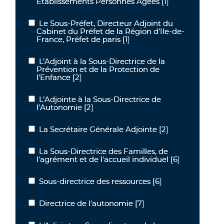
Établissements Personnes Âgées
[1]
Le Sous-Préfet, Directeur Adjoint du
Le Sous-Préfet, Directeur Adjoint du Cabinet du Préfet de la Régio
Cabinet du Préfet de la Région d’Ile-de-
France, Préfet de paris
[1]
L’Adjoint à la Sous-Directrice de la
L’Adjoint à la Sous-Directrice de la Prévention et de la Protection 
Prévention et de la Protection de
l’Enfance
[2]
L’Adjointe à la Sous-Directrice de
L’Adjointe à la Sous-Directrice de l’Autonomie
l’Autonomie
[2]
La Secrétaire Générale Adjointe
[2]
La Secrétaire Générale Adjointe
La Sous-Directrice des Familles, de
La Sous-Directrice des Familles, de l'agrément et de l'accueil indiv
l'agrément et de l'accueil individuel
[6]
Sous-directrice des ressources
[6]
Sous-directrice des ressources
Directrice de l'autonomie
[7]
Directrice de l'autonomie