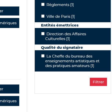
Règlements
Règlements
[1]
er
Ville de Paris
Ville de Paris
[1]
mériques
Entités émettrices
Direction des Affaires Culturelles
Direction des Affaires
Culturelles
[1]
Qualité du signataire
La Cheffe du bureau des enseignement
La Cheffe du bureau des
enseignements artistiques et
des pratiques amateurs
[1]
er
mériques