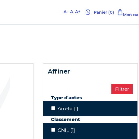
A-
A
A+
affiner
Type d'actes
Arrêté
Arrêté
[1]
Classement
CNIL
CNIL
[1]