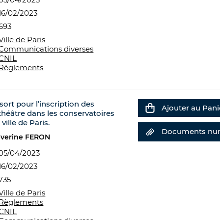
16/02/2023
693
Ville de Paris
Communications diverses
CNIL
Règlements
ort pour l’inscription des
Ajouter au Pani
théâtre dans les conservatoires
ille de Paris.
Documents nu
éverine FERON
05/04/2023
16/02/2023
735
Ville de Paris
Règlements
CNIL