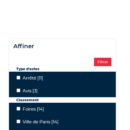
affiner
Type d'actes
Arrêté
[11]
Arrêté
Avis
[3]
Avis
Classement
Foires
[14]
Foires
Ville de Paris
[14]
Ville de Paris