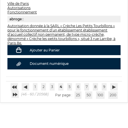
Ville de Paris
Autorisations
Fonctionnement
abroge :
Autorisation donnée à la SARL « Crèche Les Petits Tourbillons »
pour le fonctionnement d’un établissement établissement
d’accueil collectif non permanent, de type micro-crèche,
dénommé « Crèche les petits tourbillons », situé 3 rue Larribe, à
Paris 8e.
Ajouter au Panier
Document numérique
1
2
3
4
5
6
7
8
9
(46 - 60 / 20568)
Par page :
25
50
100
200