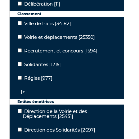
Délibération
[11]
Délibération
Classement
Ville de Paris
[34182]
Ville de Paris
Voirie et déplacements
[25350]
Voirie et déplacements
Recrutement et concours
[1594]
Recrutement et concours
Solidarités
[1215]
Solidarités
Régies
[977]
Régies
[+]
Entités émettrices
Direction de la Voirie et des
Direction de la Voirie et des Déplacements
Déplacements
[25451]
Direction des Solidarités
[2697]
Direction des Solidarités