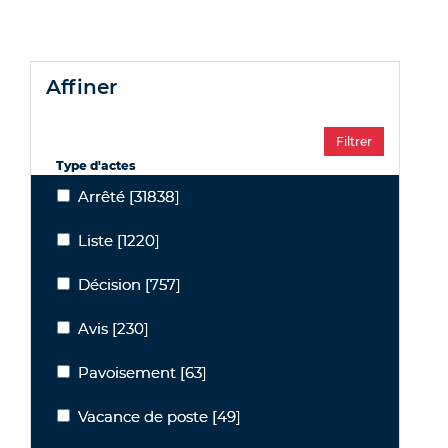
affiner
Type d'actes
Arrêté
[31838]
Arrêté
Liste
[1220]
Liste
Décision
[757]
Décision
Avis
[230]
Avis
Pavoisement
[63]
Pavoisement
Vacance de poste
[49]
Vacance de poste