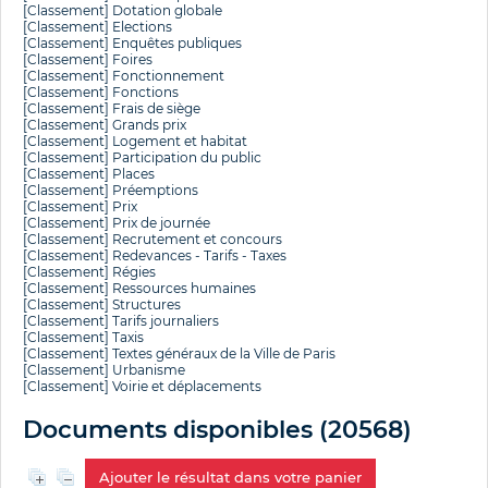
[Classement]
Dotation globale
[Classement]
Elections
[Classement]
Enquêtes publiques
[Classement]
Foires
[Classement]
Fonctionnement
[Classement]
Fonctions
[Classement]
Frais de siège
[Classement]
Grands prix
[Classement]
Logement et habitat
[Classement]
Participation du public
[Classement]
Places
[Classement]
Préemptions
[Classement]
Prix
[Classement]
Prix de journée
[Classement]
Recrutement et concours
[Classement]
Redevances - Tarifs - Taxes
[Classement]
Régies
[Classement]
Ressources humaines
[Classement]
Structures
[Classement]
Tarifs journaliers
[Classement]
Taxis
[Classement]
Textes généraux de la Ville de Paris
[Classement]
Urbanisme
[Classement]
Voirie et déplacements
Documents disponibles (
20568
)
Ajouter le résultat dans votre panier