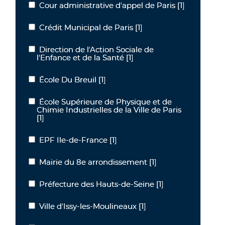
Cour administrative d'appel de Paris
[1]
Cour administrative d'appel de Paris
Crédit Municipal de Paris
[1]
Crédit Municipal de Paris
Direction de l'Action Sociale de
Direction de l'Action Sociale de l'Enfance et de la Santé
l'Enfance et de la Santé
[1]
École Du Breuil
[1]
École Du Breuil
École Supérieure de Physique et de
École Supérieure de Physique et de Chimie Industrielles de la Ville
Chimie Industrielles de la Ville de Paris
[1]
EPF Ile-de-France
[1]
EPF Ile-de-France
Mairie du 8e arrondissement
[1]
Mairie du 8e arrondissement
Préfecture des Hauts-de-Seine
[1]
Préfecture des Hauts-de-Seine
Ville d'Issy-les-Moulineaux
[1]
Ville d'Issy-les-Moulineaux