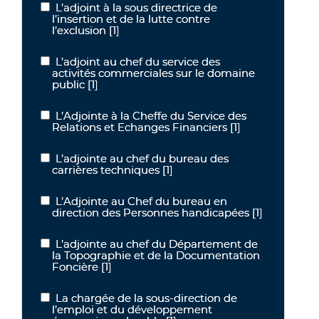
L’adjoint à la sous directrice de
L’adjoint à la sous directrice de l’insertion et de la lutte contre l’exc
l’insertion et de la lutte contre
l’exclusion
[1]
L’adjoint au chef du service des
L’adjoint au chef du service des activités commerciales sur le dom
activités commerciales sur le domaine
public
[1]
L’Adjointe à la Cheffe du Service des
L’Adjointe à la Cheffe du Service des Relations et Echanges Financ
Relations et Echanges Financiers
[1]
L’adjointe au chef du bureau des
L’adjointe au chef du bureau des carrières techniques
carrières techniques
[1]
L’Adjointe au Chef du bureau en
L’Adjointe au Chef du bureau en direction des Personnes handica
direction des Personnes handicapées
[1]
L’adjointe au chef du Département de
L’adjointe au chef du Département de la Topographie et de la Do
la Topographie et de la Documentation
Foncière
[1]
La chargée de la sous-direction de
La chargée de la sous-direction de l’emploi et du développemen
l’emploi et du développement