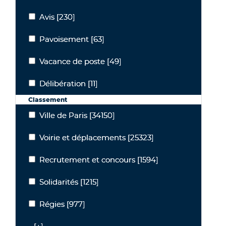
Avis
[230]
Avis
Pavoisement
[63]
Pavoisement
Vacance de poste
[49]
Vacance de poste
Délibération
[11]
Délibération
Classement
Ville de Paris
[34150]
Ville de Paris
Voirie et déplacements
[25323]
Voirie et déplacements
Recrutement et concours
[1594]
Recrutement et concours
Solidarités
[1215]
Solidarités
Régies
[977]
Régies