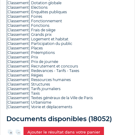
[Classement]
Dotation globale
[Classement]
Elections
[Classement]
Enquêtes publiques
[Classement]
Foires
[Classement]
Fonctionnement
[Classement]
Fonctions
[Classement]
Frais de siège
[Classement]
Grands prix
[Classement]
Logement et habitat
[Classement]
Participation du public
[Classement]
Places
[Classement]
Préemptions
[Classement]
Prix
[Classement]
Prix de journée
[Classement]
Recrutement et concours
[Classement]
Redevances - Tarifs - Taxes
[Classement]
Régies
[Classement]
Ressources humaines
[Classement]
Structures
[Classement]
Tarifs journaliers
[Classement]
Taxis
[Classement]
Textes généraux de la Ville de Paris
[Classement]
Urbanisme
[Classement]
Voirie et déplacements
Documents disponibles (
18052
)
Ajouter le résultat dans votre panier