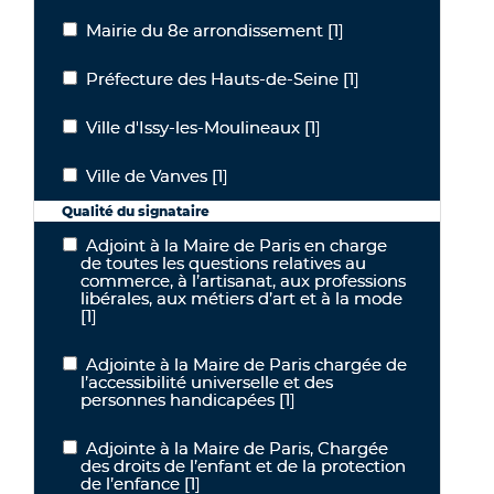
Mairie du 8e arrondissement
[1]
Mairie du 8e arrondissement
Préfecture des Hauts-de-Seine
[1]
Préfecture des Hauts-de-Seine
Ville d'Issy-les-Moulineaux
[1]
Ville d'Issy-les-Moulineaux
Ville de Vanves
[1]
Ville de Vanves
Qualité du signataire
Adjoint à la Maire de Paris en charge
Adjoint à la Maire de Paris en charge de toutes les questions relati
de toutes les questions relatives au
commerce, à l’artisanat, aux professions
libérales, aux métiers d’art et à la mode
[1]
Adjointe à la Maire de Paris chargée de
Adjointe à la Maire de Paris chargée de l’accessibilité universelle
l’accessibilité universelle et des
personnes handicapées
[1]
Adjointe à la Maire de Paris, Chargée
Adjointe à la Maire de Paris, Chargée des droits de l’enfant et de la
des droits de l’enfant et de la protection
de l’enfance
[1]