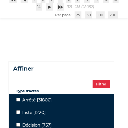
14
(121 - 135 / 18052)
Par page :
25
50
100
200
affiner
Type d'actes
Arrêté
[31806]
Arrêté
Liste
[1220]
Liste
Décision
[757]
Décision