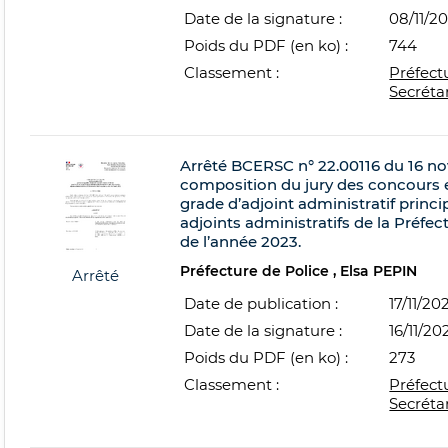
Date de la signature :
08/11/2
Poids du PDF (en ko) :
744
Classement :
Préfect
Secréta
Arrêté BCERSC n° 22.00116 du 16 n
composition du jury des concours e
grade d’adjoint administratif princi
adjoints administratifs de la Préfec
de l’année 2023.
Préfecture de Police
Elsa PEPIN
Arrêté
Date de publication :
17/11/20
Date de la signature :
16/11/20
Poids du PDF (en ko) :
273
Classement :
Préfect
Secréta