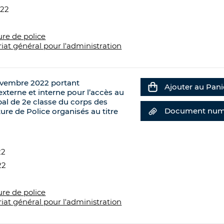
022
ure de police
riat général pour l'administration
ovembre 2022 portant
Ajouter au Pani
xterne et interne pour l’accès au
pal de 2e classe du corps des
Document num
ture de Police organisés au titre
22
22
ure de police
riat général pour l'administration