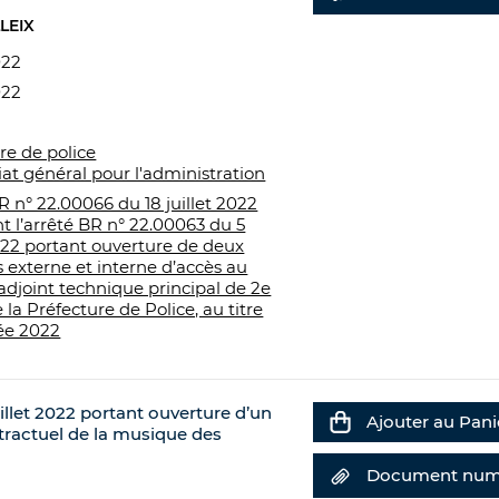
LEIX
022
022
re de police
iat général pour l'administration
R n° 22.00066 du 18 juillet 2022
t l’arrêté BR n° 22.00063 du 5
2022 portant ouverture de deux
 externe et interne d’accès au
adjoint technique principal de 2e
 la Préfecture de Police, au titre
ée 2022
llet 2022 portant ouverture d’un
Ajouter au Pani
tractuel de la musique des
Document num