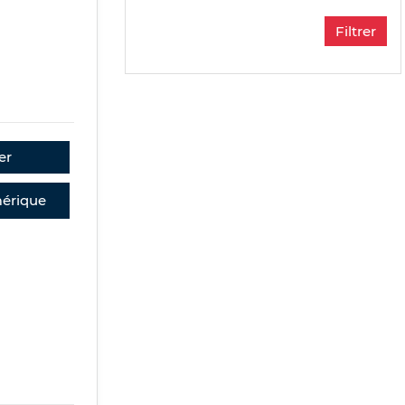
er
érique