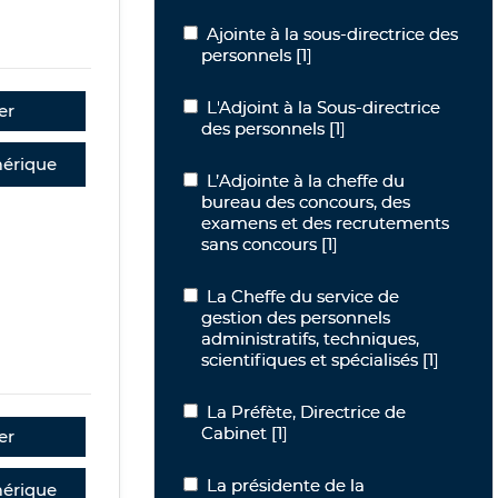
Ajointe à la sous-directrice des person
Ajointe à la sous-directrice des
personnels
[1]
L'Adjoint à la Sous-directrice des pers
L'Adjoint à la Sous-directrice
er
des personnels
[1]
érique
L’Adjointe à la cheffe du bureau des
L’Adjointe à la cheffe du
bureau des concours, des
examens et des recrutements
sans concours
[1]
La Cheffe du service de gestion des per
La Cheffe du service de
gestion des personnels
administratifs, techniques,
scientifiques et spécialisés
[1]
La Préfète, Directrice de Cabinet
La Préfète, Directrice de
Cabinet
[1]
er
La présidente de la commission de sé
La présidente de la
érique