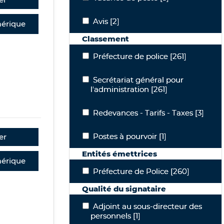
Avis
Avis
[2]
érique
Classement
Préfecture de police
Préfecture de police
[261]
Secrétariat général pour l'administrat
Secrétariat général pour
l'administration
[261]
Redevances - Tarifs - Taxes
Redevances - Tarifs - Taxes
[3]
Postes à pourvoir
Postes à pourvoir
[1]
er
Entités émettrices
érique
Préfecture de Police
Préfecture de Police
[260]
Qualité du signataire
Adjoint au sous-directeur des personn
Adjoint au sous-directeur des
personnels
[1]