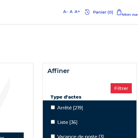
A-
A
A+
affiner
Type d'actes
Arrêté
Arrêté
[219]
Liste
Liste
[36]
Vacance de poste
Vacance de poste
[3]
er