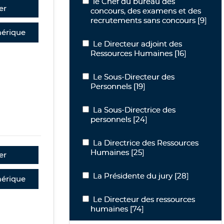
le Chef du bureau des concours, des 
le Chef du bureau des
er
concours, des examens et des
recrutements sans concours
[9]
érique
Le Directeur adjoint des Ressources
Le Directeur adjoint des
Ressources Humaines
[16]
Le Sous-Directeur des Personnels
Le Sous-Directeur des
Personnels
[19]
La Sous-Directrice des personnels
La Sous-Directrice des
personnels
[24]
La Directrice des Ressources Humain
La Directrice des Ressources
Humaines
[25]
er
La Présidente du jury
La Présidente du jury
[28]
érique
Le Directeur des ressources humaines
Le Directeur des ressources
humaines
[74]