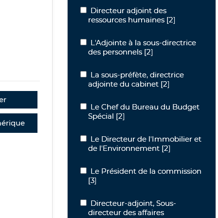
Directeur adjoint des ressources hum
Directeur adjoint des
ressources humaines
[2]
L'Adjointe à la sous-directrice des per
L'Adjointe à la sous-directrice
des personnels
[2]
La sous-préfète, directrice adjointe du
La sous-préfète, directrice
adjointe du cabinet
[2]
er
Le Chef du Bureau du Budget Spécial
Le Chef du Bureau du Budget
Spécial
[2]
érique
Le Directeur de l'Immobilier et de l'
Le Directeur de l'Immobilier et
de l'Environnement
[2]
Le Président de la commission
Le Président de la commission
[3]
Directeur-adjoint, Sous-directeur des a
Directeur-adjoint, Sous-
directeur des affaires