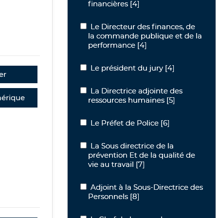
financières
[4]
Le Directeur des finances, de la com
Le Directeur des finances, de
la commande publique et de la
performance
[4]
Le président du jury
Le président du jury
[4]
er
La Directrice adjointe des ressources
La Directrice adjointe des
érique
ressources humaines
[5]
Le Préfet de Police
Le Préfet de Police
[6]
La Sous directrice de la prévention Et d
La Sous directrice de la
prévention Et de la qualité de
vie au travail
[7]
Adjoint à la Sous-Directrice des Perso
Adjoint à la Sous-Directrice des
Personnels
[8]