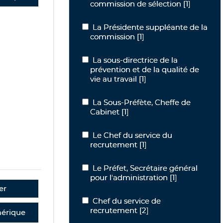
commission de sélection
[1]
La Présidente suppléante de la comm
La Présidente suppléante de la
commission
[1]
La sous-directrice de la prévention et d
La sous-directrice de la
prévention et de la qualité de
vie au travail
[1]
La Sous-Préfète, Cheffe de Cabinet
La Sous-Préfète, Cheffe de
Cabinet
[1]
Le Chef du service du recrutement
Le Chef du service du
recrutement
[1]
Le Préfet, Secrétaire général pour l'a
Le Préfet, Secrétaire général
pour l'administration
[1]
er
Chef du service de recrutement
Chef du service de
recrutement
[2]
érique