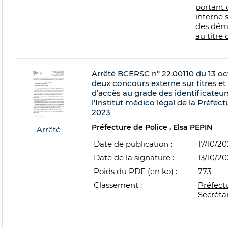
portant 
interne 
des démi
au titre
Arrêté BCERSC n° 22.00110 du 13 oc
deux concours externe sur titres et
d’accès au grade des identificateur
l’Institut médico légal de la Préfect
2023
Préfecture de Police
Elsa PEPIN
Arrêté
Date de publication :
17/10/2
Date de la signature :
13/10/2
Poids du PDF (en ko) :
773
Classement :
Préfect
Secréta