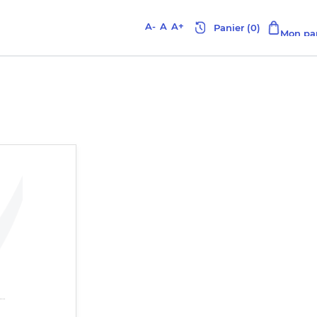
A-
A
A+