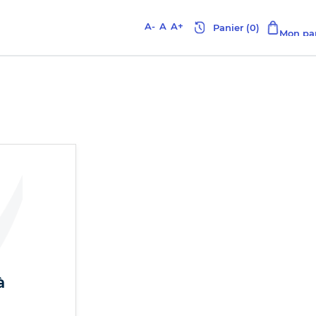
A-
A
A+
à