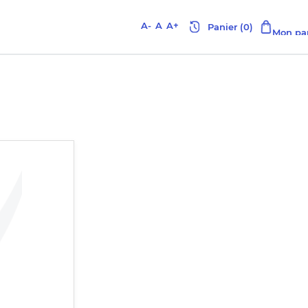
A-
A
A+