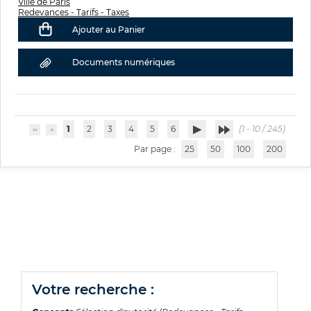
Ville de Paris
Redevances - Tarifs - Taxes
Ajouter au Panier
Documents numériques
1
2
3
4
5
6
(1 - 10 / 245)
Par page :
25
50
100
200
votre recherche :