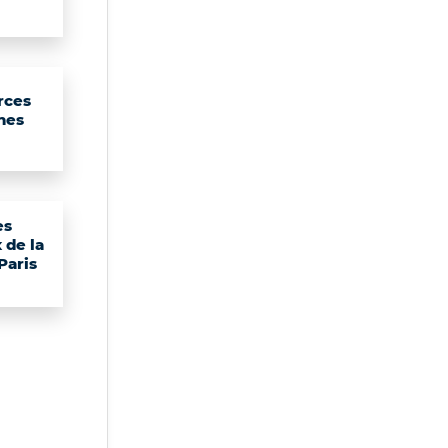
rces
nes
es
 de la
 Paris