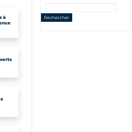
s à
ence
verts
es