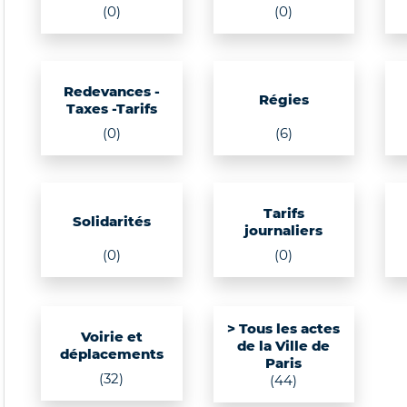
(0)
(0)
Redevances -
Régies
Taxes -Tarifs
(0)
(6)
Tarifs
Solidarités
journaliers
(0)
(0)
> Tous les actes
Voirie et
de la Ville de
déplacements
Paris
(32)
(44)