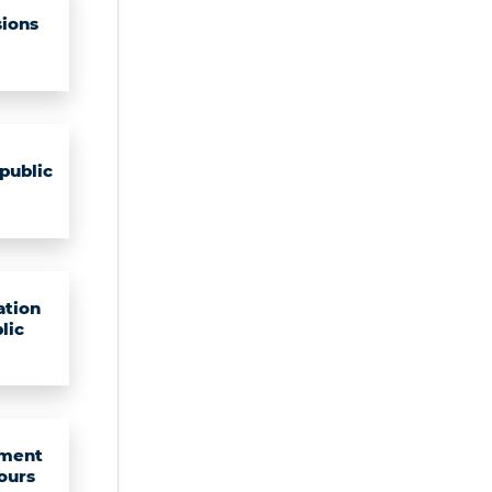
ions
public
ation
lic
ment
ours