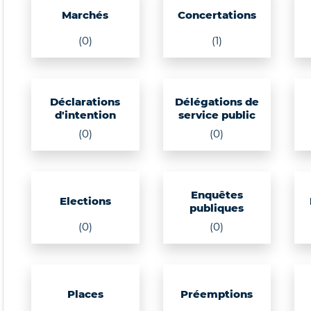
Marchés
Concertations
(0)
(1)
Déclarations
Délégations de
d'intention
service public
(0)
(0)
Enquêtes
Elections
publiques
(0)
(0)
Places
Préemptions