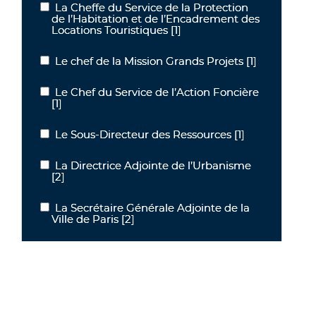
La Cheffe du Service de la Protection
La Cheffe du Service de la Protection de l’Habitation et de l’Enca
de l’Habitation et de l’Encadrement des
Locations Touristiques
[1]
Le chef de la Mission Grands Projets
[1]
Le chef de la Mission Grands Projets
Le Chef du Service de l’Action Foncière
Le Chef du Service de l’Action Foncière
[1]
Le Sous-Directeur des Ressources
[1]
Le Sous-Directeur des Ressources
La Directrice Adjointe de l’Urbanisme
La Directrice Adjointe de l’Urbanisme
[2]
La Secrétaire Générale Adjointe de la
La Secrétaire Générale Adjointe de la Ville de Paris
Ville de Paris
[2]
Le directeur général
[2]
Le directeur général
La Directrice de l’Urbanisme
[3]
La Directrice de l’Urbanisme
La Secrétaire Générale Adjointe
[4]
La Secrétaire Générale Adjointe