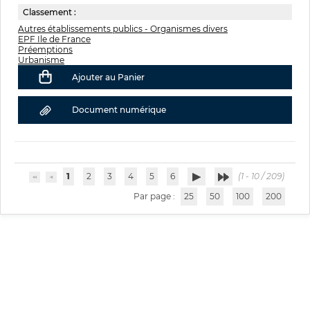
Classement :
Autres établissements publics - Organismes divers
EPF Ile de France
Préemptions
Urbanisme
Ajouter au Panier
Document numérique
1
2
3
4
5
6
(1 - 10 / 209)
Par page :
25
50
100
200