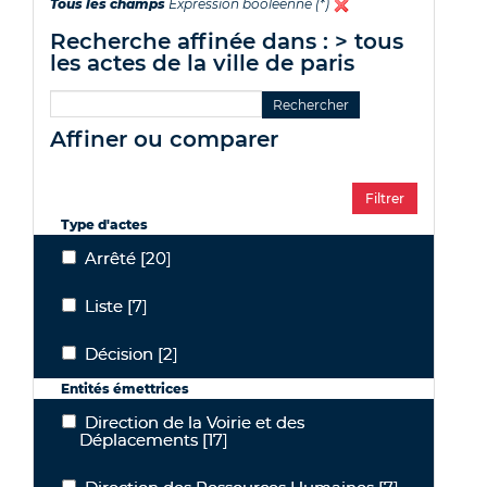
Tous les champs
Expression booléenne (*)
recherche affinée dans : > tous
les actes de la ville de paris
affiner ou comparer
Type d'actes
Arrêté
[20]
Arrêté
Liste
[7]
Liste
Décision
[2]
Décision
Entités émettrices
Direction de la Voirie et des
Direction de la Voirie et des Déplacements
Déplacements
[17]