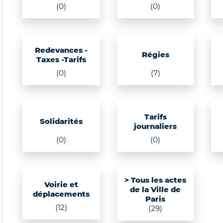
(0)
(0)
Redevances -
Régies
Taxes -Tarifs
(0)
(7)
Tarifs
Solidarités
journaliers
(0)
(0)
> Tous les actes
Voirie et
de la Ville de
déplacements
Paris
(12)
(29)