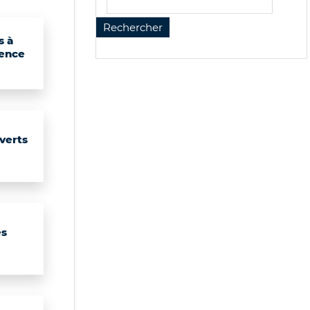
s à
ence
verts
es