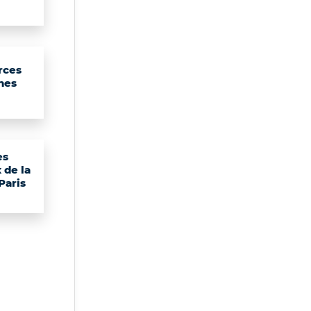
rces
nes
es
 de la
 Paris