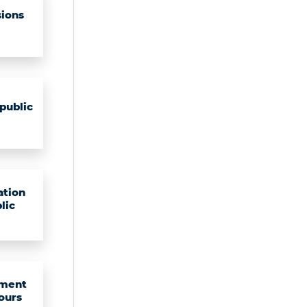
ions
public
ation
lic
ment
ours