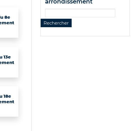
arrondissement
du 8e
sement
u 13e
sement
u 18e
sement