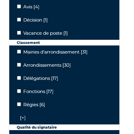
Avis
[4]
Avis
Décision
[1]
Décision
Vacance de poste
[1]
Vacance de poste
Classement
Mairies d'arrondissement
[31]
Mairies d'arrondissement
Arrondissements
[30]
Arrondissements
Délégations
[17]
Délégations
Fonctions
[17]
Fonctions
Régies
[6]
Régies
[+]
Qualité du signataire