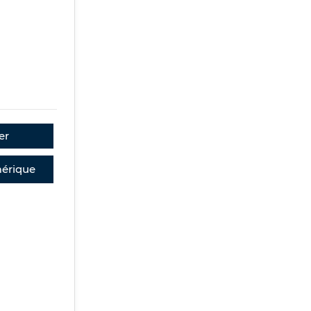
er
érique