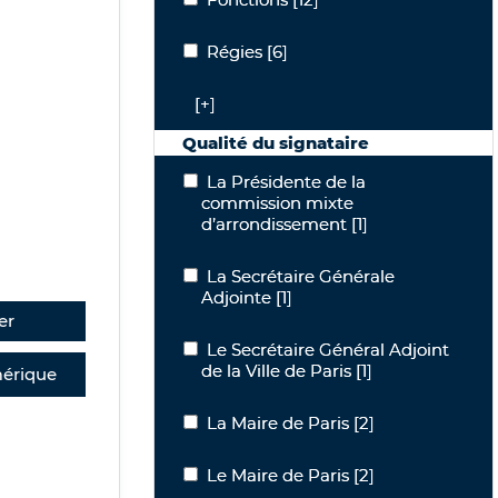
Régies
Régies
[6]
[+]
Qualité du signataire
La Présidente de la commission mixt
La Présidente de la
commission mixte
d’arrondissement
[1]
La Secrétaire Générale Adjointe
La Secrétaire Générale
Adjointe
[1]
er
Le Secrétaire Général Adjoint de la Vil
Le Secrétaire Général Adjoint
de la Ville de Paris
[1]
érique
La Maire de Paris
La Maire de Paris
[2]
Le Maire de Paris
Le Maire de Paris
[2]