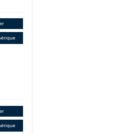
er
érique
er
érique