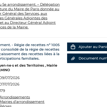
u 5e arrondissement. – Délégation
ture du Maire de Paris donnée au
r Général des Services, aux
ces Générales Adjointes des
 et au Directeur Général Adjoint
ces de la Mairie.
ement. - Régie de recettes n° 1005
Ajouter au Pani
f consolidé de la régie de recettes
caissement des recettes liées à la
Document num
rticipations familiales.
en·ne·s et des Territoires
Mairie
LMINO
09/07/2026
07/07/2026
179
Arrondissements
Mairies d'arrondissement
Régies