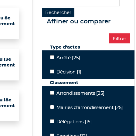
du 8e
affiner ou comparer
sement
)
Type d'actes
Arrêté
Arrêté
[25]
u 13e
sement
Décision
Décision
[1]
Classement
Arrondissements
Arrondissements
[25]
u 18e
sement
Mairies d'arrondissement
Mairies d'arrondissement
[25]
)
Délégations
Délégations
[15]
Fonctions
Fonctions
[12]