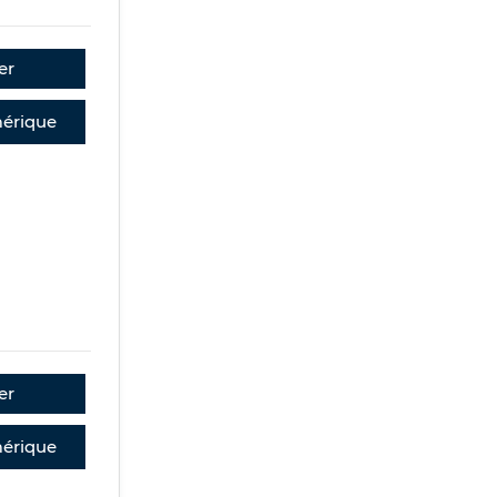
er
érique
er
érique