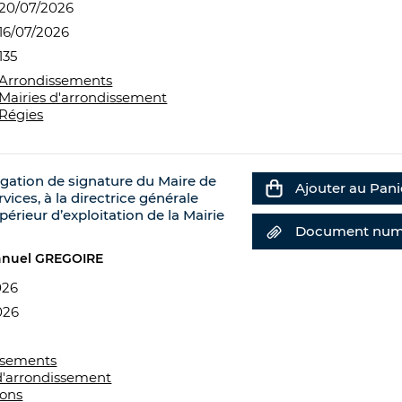
20/07/2026
16/07/2026
135
Arrondissements
Mairies d'arrondissement
Régies
égation de signature du Maire de
Ajouter au Pani
rvices, à la directrice générale
périeur d’exploitation de la Mairie
Document num
nuel GREGOIRE
026
026
ssements
d'arrondissement
ions