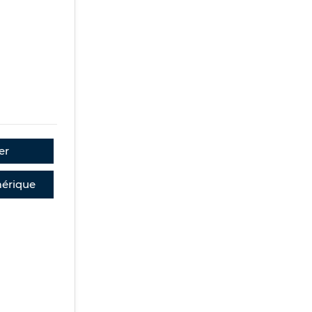
er
érique