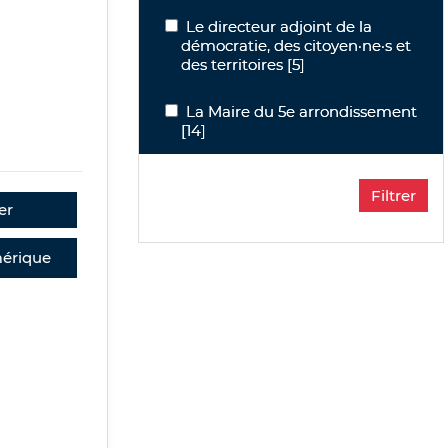
Le directeur adjoint de la démocratie, 
Le directeur adjoint de la
démocratie, des citoyen·ne·s et
des territoires
[5]
La Maire du 5e arrondissement
La Maire du 5e arrondissement
[14]
er
érique