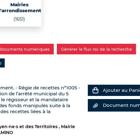
Mairies
'arrondissement
(1651)
s documents numériques
Générer le flux rss de la recherche
ement. - Régie de recettes n°1005 -
Ajouter au Pani
on de l’arrêté municipal du 5
e régisseur et la mandataire
Document num
des fonds manipulés suite à la
es recettes liées à la
en·ne·s et des Territoires
Mairie
LMINO