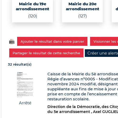
Mairie du 19e
Mairie du 20e
arrondissement
arrondissement
d
(120)
(127)
Ajouter le résultat dans votre panier
Visionner le
Partager le résultat de cette recherche
32 résultat(s)
Caisse de la Mairie du 5è arrondiss
Régie d’avances n°0005 - Modificati
novembre 2024 modifié, désignant l
suppléante aux fins de mise à jour 
prise en compte de l’encaissement d
restauration scolaire.
Arrêté
Direction de la Démocratie, des Citoy
du 5e arrondissement
Axel GUGLIE